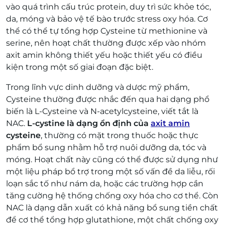
vào quá trình cấu trúc protein, duy trì sức khỏe tóc,
da, móng và bảo vệ tế bào trước stress oxy hóa. Cơ
thể có thể tự tổng hợp Cysteine từ methionine và
serine, nên hoạt chất thường được xếp vào nhóm
axit amin không thiết yếu hoặc thiết yếu có điều
kiện trong một số giai đoạn đặc biệt.
Trong lĩnh vực dinh dưỡng và dược mỹ phẩm,
Cysteine thường được nhắc đến qua hai dạng phổ
biến là L-Cysteine và N-acetylcysteine, viết tắt là
NAC.
L-cystine là dạng ổn định của
axit amin
cysteine
, thường có mặt trong thuốc hoặc thực
phẩm bổ sung nhằm hỗ trợ nuôi dưỡng da, tóc và
móng. Hoạt chất này cũng có thể được sử dụng như
một liệu pháp bổ trợ trong một số vấn đề da liễu, rối
loạn sắc tố như nám da, hoặc các trường hợp cần
tăng cường hệ thống chống oxy hóa cho cơ thể. Còn
NAC là dạng dẫn xuất có khả năng bổ sung tiền chất
để cơ thể tổng hợp glutathione, một chất chống oxy