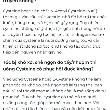
truyền không?
Cysteine hoặc tiền chất N-Acetyl Cysteine (NAC)
tham gia vào cấu trúc keratin, nhờ đó hỗ trợ tóc chắc
khỏe, bóng mượt và hạn chế gãy rụng. Tuy nhiên,
cysteine không xử lý được tận gốc tình trạng hói do
di truyền hoặc rụng tóc nội tiết tố androgen. Vai trò
chính của cysteine là nuôi dưỡng nang tóc và cải
thiện chất lượng sợi tóc, chứ không tác động trực
tiếp đến nguyên nhân gây hói.
Tóc bị khô xơ, chẻ ngọn do tẩy/nhuộm thì
uống Cysteine có phục hồi được không?
Việc uống Cysteine hoặc L-Cystine không thể làm
phần tóc đã khô xơ, chẻ ngọn trở lại trạng thái ban
đầu, vì sợi tóc đã mọc ra không còn là mô sống để tự
phục hồi. Tuy nhiên, cysteine có thể hỗ trợ nuôi
dưỡng nang tóc, giúp tóc mới mọc khỏe hơn. Với
phần tóc hư tổn hiện tại, bạn vẫn nên kết hợp cắt tỉa