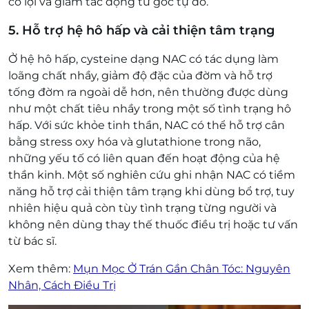
có lợi và giảm tác động từ gốc tự do.
5. Hỗ trợ hệ hô hấp và cải thiện tâm trạng
Ở hệ hô hấp, cysteine dạng NAC có tác dụng làm
loãng chất nhầy, giảm độ đặc của đờm và hỗ trợ
tống đờm ra ngoài dễ hơn, nên thường được dùng
như một chất tiêu nhầy trong một số tình trạng hô
hấp. Với sức khỏe tinh thần, NAC có thể hỗ trợ cân
bằng stress oxy hóa và glutathione trong não,
những yếu tố có liên quan đến hoạt động của hệ
thần kinh. Một số nghiên cứu ghi nhận NAC có tiềm
năng hỗ trợ cải thiện tâm trạng khi dùng bổ trợ, tuy
nhiên hiệu quả còn tùy tình trạng từng người và
không nên dùng thay thế thuốc điều trị hoặc tư vấn
từ bác sĩ.
Xem thêm:
Mụn Mọc Ở Trán Gần Chân Tóc: Nguyên
Nhân, Cách Điều Trị