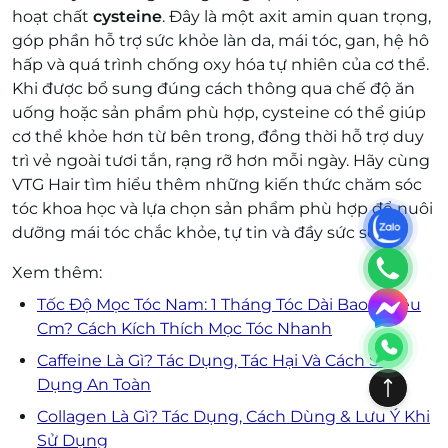
hoạt chất
cysteine
. Đây là một axit amin quan trọng,
góp phần hỗ trợ sức khỏe làn da, mái tóc, gan, hệ hô
hấp và quá trình chống oxy hóa tự nhiên của cơ thể.
Khi được bổ sung đúng cách thông qua chế độ ăn
uống hoặc sản phẩm phù hợp, cysteine có thể giúp
cơ thể khỏe hơn từ bên trong, đồng thời hỗ trợ duy
trì vẻ ngoài tươi tắn, rạng rỡ hơn mỗi ngày. Hãy cùng
VTG Hair tìm hiểu thêm những kiến thức chăm sóc
tóc khoa học và lựa chọn sản phẩm phù hợp để nuôi
dưỡng mái tóc chắc khỏe, tự tin và đầy sức sống.
Xem thêm:
Tốc Độ Mọc Tóc Nam: 1 Tháng Tóc Dài Bao Nhiêu
Cm? Cách Kích Thích Mọc Tóc Nhanh
Caffeine Là Gì? Tác Dụng, Tác Hại Và Cách Sử
Dụng An Toàn
Collagen Là Gì? Tác Dụng, Cách Dùng & Lưu Ý Khi
Sử Dụng