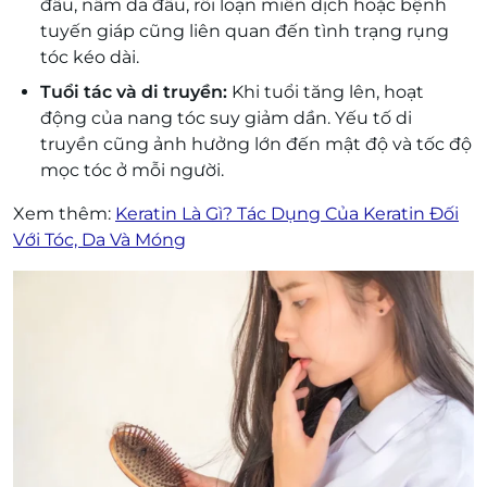
đầu, nấm da đầu, rối loạn miễn dịch hoặc bệnh
tuyến giáp cũng liên quan đến tình trạng rụng
tóc kéo dài.
Tuổi tác và di truyền:
Khi tuổi tăng lên, hoạt
động của nang tóc suy giảm dần. Yếu tố di
truyền cũng ảnh hưởng lớn đến mật độ và tốc độ
mọc tóc ở mỗi người.
Xem thêm:
Keratin Là Gì? Tác Dụng Của Keratin Đối
Với Tóc, Da Và Móng