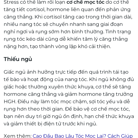
Stress có thể làm rối loạn
cơ chế mọc tóc
do cơ thể
tăng tiết cortisol, hormone liên quan đến phản ứng
căng thẳng. Khi cortisol tăng cao trong thời gian dài,
nhiều nang tóc sẽ chuyển nhanh sang giai đoạn
nghỉ ngơi và rụng sớm hơn bình thường. Tình trạng
rụng tóc kéo dài cũng dễ khiến tâm lý căng thẳng
nặng hơn, tạo thành vòng lặp khó cải thiện.
Thiếu ngủ
Giấc ngủ ảnh hưởng trực tiếp đến quá trình tái tạo
tế bào và hoạt động của nang tóc. Khi ngủ không đủ
giấc hoặc thường xuyên thức khuya, cơ thể sẽ tăng
hormone căng thẳng và giảm hormone tăng trưởng
HGH. Điều này làm tóc mọc chậm, sợi tóc yếu và dễ
rụng hơn theo thời gian. Để bảo vệ cơ chế mọc tóc,
bạn nên duy trì giờ ngủ ổn định, hạn chế thức khuya
và giảm thiết bị điện tử trước khi ngủ.
Xem thêm:
Cạo Đầu Bao Lâu Tóc Mọc Lại? Cách Giúp