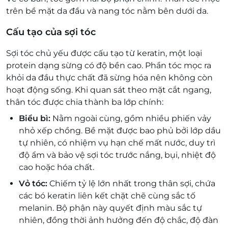
trên bề mặt da đầu và nang tóc nằm bên dưới da.
Cấu tạo của sợi tóc
Sợi tóc chủ yếu được cấu tạo từ keratin, một loại
protein dạng sừng có độ bền cao. Phần tóc mọc ra
khỏi da đầu thực chất đã sừng hóa nên không còn
hoạt động sống. Khi quan sát theo mặt cắt ngang,
thân tóc được chia thành ba lớp chính:
Biểu bì:
Nằm ngoài cùng, gồm nhiều phiến vảy
nhỏ xếp chồng. Bề mặt được bao phủ bởi lớp dầu
tự nhiên, có nhiệm vụ hạn chế mất nước, duy trì
độ ẩm và bảo vệ sợi tóc trước nắng, bụi, nhiệt độ
cao hoặc hóa chất.
Vỏ tóc:
Chiếm tỷ lệ lớn nhất trong thân sợi, chứa
các bó keratin liên kết chặt chẽ cùng sắc tố
melanin. Bộ phận này quyết định màu sắc tự
nhiên, đồng thời ảnh hưởng đến độ chắc, độ đàn