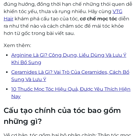
đúng hướng, đồng thời hạn chế những thói quen dễ
khiến tóc yếu, thưa và rụng nhiều. Hãy cùng
VTG
Hair
k
hám phá cấu tạo của tóc,
cơ chế mọc tóc
diễn
ra như thế nào và cách chăm sóc để mái tóc khỏe
hơn từ gốc trong bài viết sau.
Xem thêm:
Arginine Là Gì? Công Dụng, Liều Dùng Và Lưu Ý
Khi Bổ Sung
Ceramides Là Gì? Vai Trò Của Ceramides, Cách Bổ
Sung Và Lưu Ý
10 Thuốc Mọc Tóc Hiệu Quả, Được Yêu Thích Hiện
Nay
Cấu tạo chính của tóc bao gồm
những gì?
Về cơ bản, tóc gồm hai bộ phận chính: Thân tóc mọc