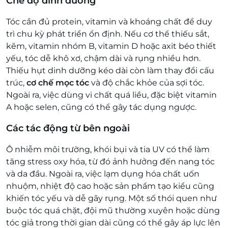
Chế độ dinh dưỡng
Tóc cần đủ protein, vitamin và khoáng chất để duy
trì chu kỳ phát triển ổn định. Nếu cơ thể thiếu sắt,
kẽm, vitamin nhóm B, vitamin D hoặc axit béo thiết
yếu, tóc dễ khô xơ, chậm dài và rụng nhiều hơn.
Thiếu hụt dinh dưỡng kéo dài còn làm thay đổi cấu
trúc,
cơ chế mọc tóc
và độ chắc khỏe của sợi tóc.
Ngoài ra, việc dùng vi chất quá liều, đặc biệt vitamin
A hoặc selen, cũng có thể gây tác dụng ngược.
Các tác động từ bên ngoài
Ô nhiễm môi trường, khói bụi và tia UV có thể làm
tăng stress oxy hóa, từ đó ảnh hưởng đến nang tóc
và da đầu. Ngoài ra, việc lạm dụng hóa chất uốn
nhuộm, nhiệt độ cao hoặc sản phẩm tạo kiểu cũng
khiến tóc yếu và dễ gãy rụng. Một số thói quen như
buộc tóc quá chặt, đội mũ thường xuyên hoặc dùng
tóc giả trong thời gian dài cũng có thể gây áp lực lên