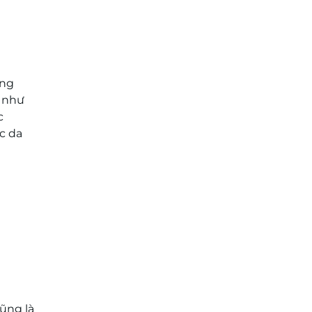
ỡng
ò như
c
c da
cũng là