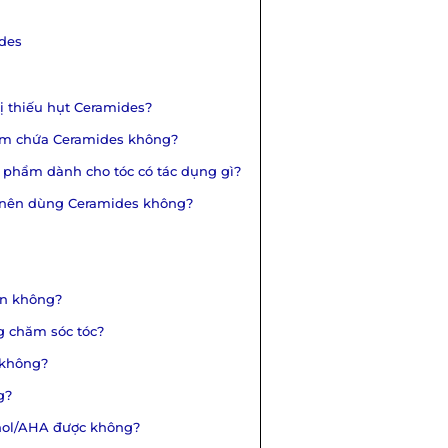
ides
ị thiếu hụt Ceramides?
ẩm chứa Ceramides không?
 phẩm dành cho tóc có tác dụng gì?
ó nên dùng Ceramides không?
ổn không?
ng chăm sóc tóc?
 không?
g?
nol/AHA được không?