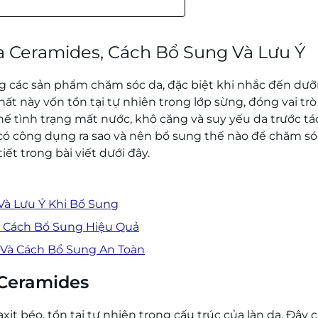
ủa Ceramides, Cách Bổ Sung Và Lưu Ý
g các sản phẩm chăm sóc da, đặc biệt khi nhắc đến dư
ất này vốn tồn tại tự nhiên trong lớp sừng, đóng vai tr
 chế tình trạng mất nước, khô căng và suy yếu da trước tá
ó công dụng ra sao và nên bổ sung thế nào để chăm só
iết trong bài viết dưới đây.
Và Lưu Ý Khi Bổ Sung
Và Cách Bổ Sung Hiệu Quả
 Và Cách Bổ Sung An Toàn
 Ceramides
it béo, tồn tại tự nhiên trong cấu trúc của làn da. Đây 