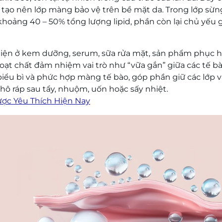
tạo nên lớp màng bảo vệ trên bề mặt da. Trong lớp sừng
khoảng 40 – 50% tổng lượng lipid, phần còn lại chủ yếu
ện ở kem dưỡng, serum, sữa rửa mặt, sản phẩm phục hồ
hoạt chất đảm nhiệm vai trò như “vữa gắn” giữa các tế b
 biểu bì và phức hợp màng tế bào, góp phần giữ các lớp v
hô ráp sau tẩy, nhuộm, uốn hoặc sấy nhiệt.
ược Yêu Thích Hiện Nay