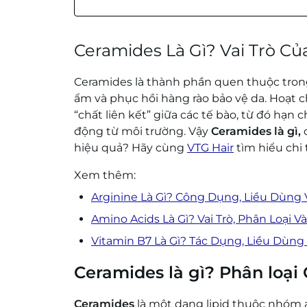
Ceramides Là Gì? Vai Trò C
Ceramides là thành phần quen thuộc tron
ẩm và phục hồi hàng rào bảo vệ da. Hoạt ch
“chất liên kết” giữa các tế bào, từ đó hạn
động từ môi trường. Vậy
Ceramides là gì,
c
hiệu quả? Hãy cùng
VTG Hair
tìm hiểu chi t
Xem thêm:
Arginine Là Gì? Công Dụng, Liều Dùng 
Amino Acids Là Gì? Vai Trò, Phân Loại 
Vitamin B7 Là Gì? Tác Dụng, Liều Dùng
Ceramides là gì? Phân loại
Ceramides
là một dạng lipid thuộc nhóm ax