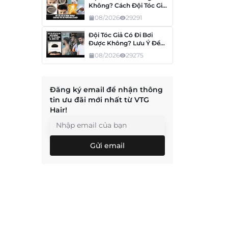
Không? Cách Đội Tóc Giả
Thoải Mái Cả Ngày
08/2026
29291
Đội Tóc Giả Có Đi Bơi
Được Không? Lưu Ý Để
Tóc Không Hư, Không
08/2026
29275
Tuột
Đăng ký email để nhận thông
tin ưu đãi mới nhất từ VTG
Hair!
Gửi email