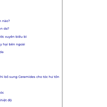
n nào?
àn da?
ớc xuyên biểu bì
ây hại bên ngoài
 da
khi bổ sung Ceramides cho tóc hư tổn
tóc
nhiệt độ