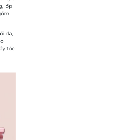
, lớp
 gồm
i da,
ào
ảy tóc