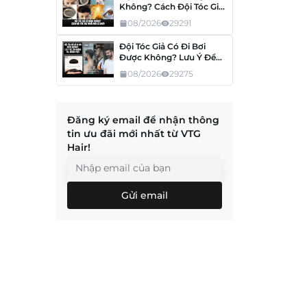
Không? Cách Đội Tóc Giả
Thoải Mái Cả Ngày
08/2026
29291
Đội Tóc Giả Có Đi Bơi
Được Không? Lưu Ý Để
Tóc Không Hư, Không
08/2026
29275
Tuột
Đăng ký email để nhận thông
tin ưu đãi mới nhất từ VTG
Hair!
Gửi email