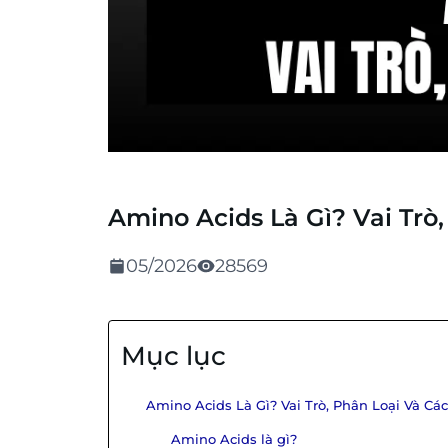
Amino Acids Là Gì? Vai Trò
05/2026
28569
Mục lục
Amino Acids Là Gì? Vai Trò, Phân Loại Và C
Amino Acids là gì?