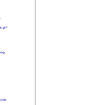
c
à gì?
óng
cids