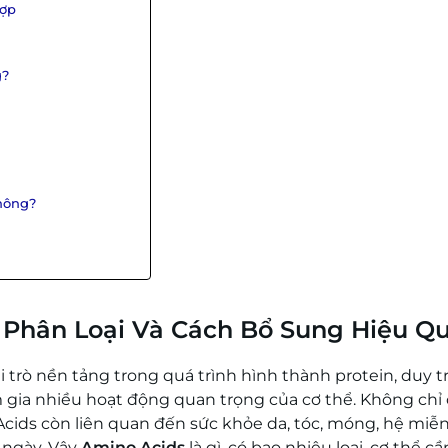
hợp
g?
hông?
, Phân Loại Và Cách Bổ Sung Hiệu Q
trò nền tảng trong quá trình hình thành protein, duy tr
m gia nhiều hoạt động quan trọng của cơ thể. Không chỉ
 Acids còn liên quan đến sức khỏe da, tóc, móng, hệ miễ
 ngày. Vậy
Amino Acids
là gì, có bao nhiêu loại, cơ thể cầ