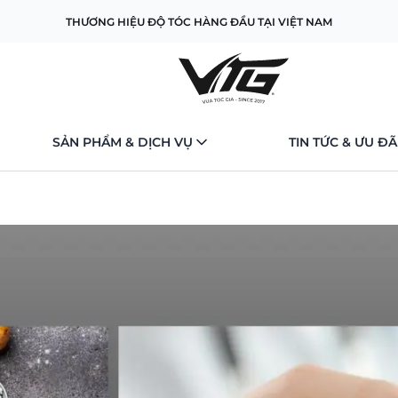
THƯƠNG HIỆU ĐỘ TÓC HÀNG ĐẦU TẠI VIỆT NAM
SẢN PHẨM & DỊCH VỤ
TIN TỨC & ƯU ĐÃ