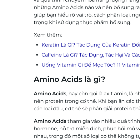
những Amino Acids nào và nên bổ sung ra 
giúp bạn hiểu rõ vai trò, cách phân loại
trọng khi sử dụng thực phẩm bổ sung.
Xem thêm:
Keratin Là Gì? Tác Dụng Của Keratin Đố
Caffeine Là Gì? Tác Dụng, Tác Hại Và C
Uống Vitamin Gì Để Mọc Tóc? 11 Vitami
Amino Acids là gì?
Amino Acids
, hay còn gọi là axit amin, l
nên protein trong cơ thể. Khi bạn ăn các t
các loại đậu, cơ thể sẽ phân giải protein 
Amino Acids
tham gia vào nhiều quá trình
hormone, hỗ trợ miễn dịch, phục hồi mô v
nhau, trong đó một số loại cơ thể không 