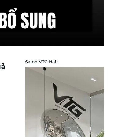
Salon VTG Hair
uả