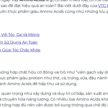
sao để đạt hiệu quả an toàn? Bài viết dưới đây của
VTG 
, nguồn thực phẩm giàu Amino Acids cũng như những lưu 
i Với Tóc, Da Và Móng
ách Sử Dụng An Toàn
n Giúp Tóc Chắc Khỏe
à những hợp chất hữu cơ đóng vai trò như “viên gạch xây 
hực phẩm giàu protein như thịt, cá, trứng, sữa, đậu nành
thành Amino Acids để hấp thu và sử dụng.
 quan trọng như xây dựng và duy trì cơ bắp, sản xuất e
à chuyển hóa năng lượng. Có nhiều loại Amino Acids kh
tự tổng hợp đủ nên cần được bổ sung thông qua chế độ