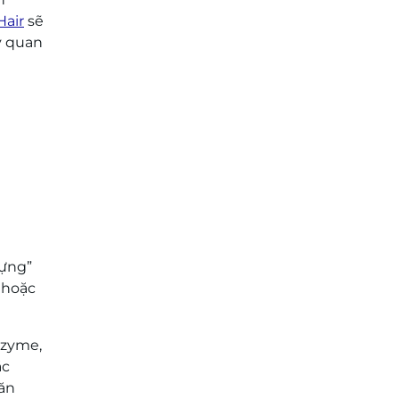
Hair
sẽ
ý quan
dựng”
 hoặc
nzyme,
ác
 ăn