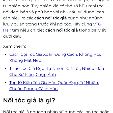
tự nhiên hơn. Tuy nhiên, để có thể sở hữu mái tóc
nối đẹp, bền và phù hợp với nhu cầu sử dụng, bạn
cần hiểu rõ các
cách nối tóc giả
cũng như những
lưu ý quan trọng trước khi nối tóc. Hãy cùng
VTG
Hair
tìm hiểu chi tiết
cách nối tóc giả
trong bài viết
dưới đây.
Xem thêm:
Cách Gội Tóc Giả Xoăn Đúng Cách, Không Rối,
Không Mất Nếp
Thuê Tóc Giả Đẹp, Tự Nhiên, Giá Tốt, Nhiều Mẫu
Cho Sự Kiện, Chụp Ảnh
Top 10 Kiểu Tóc Giả Hàn Quốc Đẹp, Tự Nhiên,
Chuẩn Phong Cách Hàn
Nối tóc giả là gì?
Nối tóc giả là phương pháp sử dụng các lọn tóc hoặc