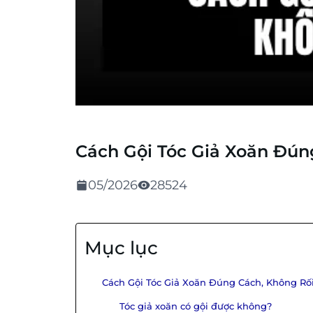
Cách Gội Tóc Giả Xoăn Đún
05/2026
28524
Mục lục
Cách Gội Tóc Giả Xoăn Đúng Cách, Không Rố
Tóc giả xoăn có gội được không?