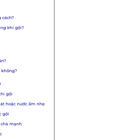
g cách?
ẳng khi gội?
ăn?
i không?
à
khi gội
mát hoặc nước ấm nhẹ
c gội
g chà mạnh
c