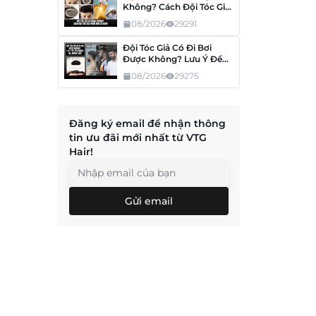
Không? Cách Đội Tóc Giả
Thoải Mái Cả Ngày
08/2026
29291
Đội Tóc Giả Có Đi Bơi
Được Không? Lưu Ý Để
Tóc Không Hư, Không
08/2026
29275
Tuột
Đăng ký email để nhận thông
tin ưu đãi mới nhất từ VTG
Hair!
Gửi email