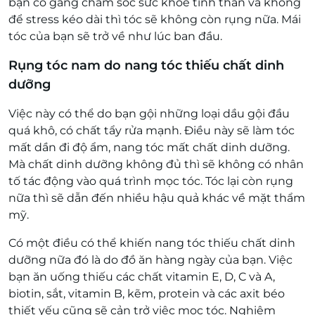
bạn cố gắng chăm sóc sức khỏe tinh thần và không
để stress kéo dài thì tóc sẽ không còn rụng nữa. Mái
tóc của bạn sẽ trở về như lúc ban đầu.
Rụng tóc nam do nang tóc thiếu chất dinh
dưỡng
Việc này có thể do bạn gội những loại dầu gội đầu
quá khô, có chất tẩy rửa mạnh. Điều này sẽ làm tóc
mất dần đi độ ẩm, nang tóc mất chất dinh dưỡng.
Mà chất dinh dưỡng không đủ thì sẽ không có nhân
tố tác động vào quá trình mọc tóc. Tóc lại còn rụng
nữa thì sẽ dẫn đến nhiều hậu quả khác về mặt thẩm
mỹ.
Có một điều có thể khiến nang tóc thiếu chất dinh
dưỡng nữa đó là do đồ ăn hàng ngày của bạn. Việc
bạn ăn uống thiếu các chất vitamin E, D, C và A,
biotin, sắt, vitamin B, kẽm, protein và các axit béo
thiết yếu cũng sẽ cản trở việc mọc tóc. Nghiêm