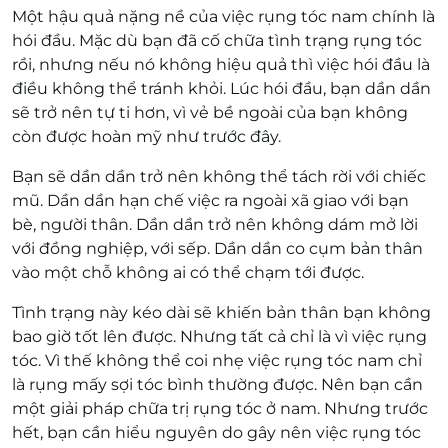
Một hậu quả nặng nề của việc rụng tóc nam chính là
hói đầu. Mặc dù bạn đã cố chữa tình trạng rụng tóc
rồi, nhưng nếu nó không hiệu quả thì việc hói đầu là
điều không thể tránh khỏi. Lúc hói đầu, bạn dần dần
sẽ trở nên tự ti hơn, vì vẻ bề ngoài của bạn không
còn được hoàn mỹ như trước đây.
Bạn sẽ dần dần trở nên không thể tách rời với chiếc
mũ. Dần dần hạn chế việc ra ngoài xã giao với bạn
bè, người thân. Dần dần trở nên không dám mở lời
với đồng nghiệp, với sếp. Dần dần co cụm bản thân
vào một chỗ không ai có thể chạm tới được.
Tình trạng này kéo dài sẽ khiến bản thân bạn không
bao giờ tốt lên được. Nhưng tất cả chỉ là vì việc rụng
tóc. Vì thế không thể coi nhẹ việc rụng tóc nam chỉ
là rụng mấy sợi tóc bình thường được. Nên bạn cần
một giải pháp chữa trị rụng tóc ở nam. Nhưng trước
hết, bạn cần hiểu nguyên do gây nên việc rụng tóc