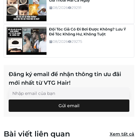
Giả Thoải Mái Cả Ngày
08/2026
29291
Đội Tóc Giả Có Đi Bơi Được Không? Lưu Ý
Để Tóc Không Hư, Không Tuột
08/2026
29275
Đăng ký email để nhận thông tin ưu đãi
mới nhất từ VTG Hair!
Gửi email
Bài viết liên quan
Xem tất cả