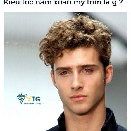
Kiểu tóc nam xoăn mỳ tôm là gì?