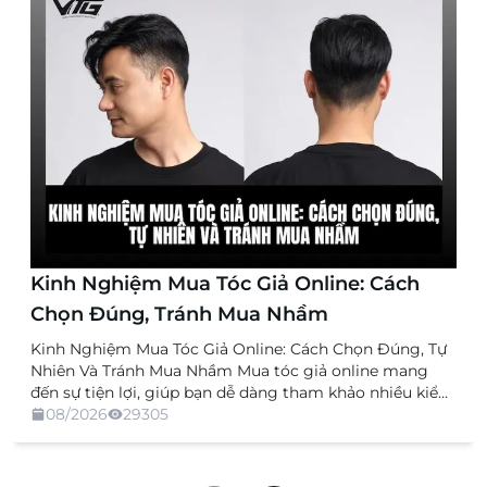
Kinh Nghiệm Mua Tóc Giả Online: Cách
Chọn Đúng, Tránh Mua Nhầm
Kinh Nghiệm Mua Tóc Giả Online: Cách Chọn Đúng, Tự
Nhiên Và Tránh Mua Nhầm Mua tóc giả online mang
đến sự tiện lợi, giúp bạn dễ dàng tham khảo nhiều kiểu
dáng, chất liệu và mức giá mà không cần trực tiếp đến
08/2026
29305
cửa hàng. Tuy nhiên, việc không được xem và thử sản
[…]