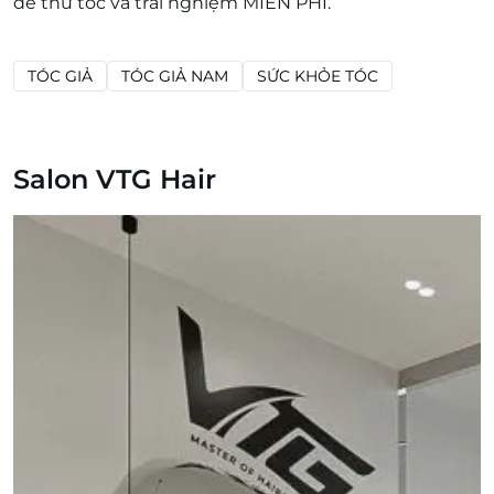
để thử tóc và trải nghiệm MIỄN PHÍ.
TÓC GIẢ
TÓC GIẢ NAM
SỨC KHỎE TÓC
Salon VTG Hair