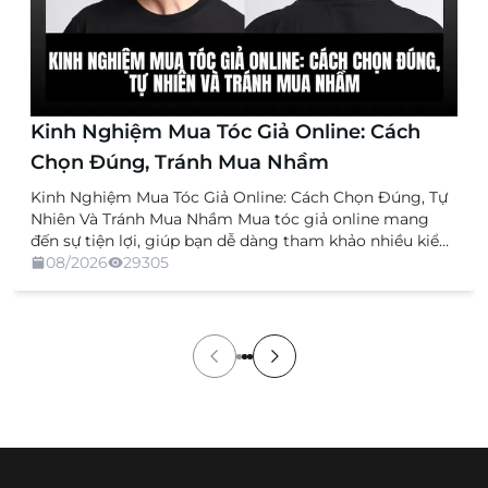
Kinh Nghiệm Mua Tóc Giả Online: Cách
Chọn Đúng, Tránh Mua Nhầm
Kinh Nghiệm Mua Tóc Giả Online: Cách Chọn Đúng, Tự
Nhiên Và Tránh Mua Nhầm Mua tóc giả online mang
đến sự tiện lợi, giúp bạn dễ dàng tham khảo nhiều kiểu
dáng, chất liệu và mức giá mà không cần trực tiếp đến
08/2026
29305
cửa hàng. Tuy nhiên, việc không được xem và thử sản
[…]