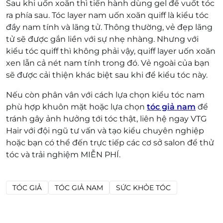
Sau khi uốn xoăn thì tiến hành dùng gel để vuốt tóc
ra phía sau. Tóc layer nam uốn xoăn quiff là kiểu tóc
đầy nam tính và lãng tử. Thông thường, vẻ đẹp lãng
tử sẽ được gắn liền với sự nhẹ nhàng. Nhưng với
kiểu tóc quiff thì không phải vậy, quiff layer uốn xoăn
xen lẫn cả nét nam tính trong đó. Vẻ ngoài của bạn
sẽ được cải thiện khác biệt sau khi để kiểu tóc này.
Nếu còn phân vân với cách lựa chọn kiểu tóc nam
phù hợp khuôn mặt hoặc lựa chọn
tóc giả nam
để
tránh gây ảnh hưởng tới tóc thật, liên hệ ngay VTG
Hair với đội ngũ tư vấn và tạo kiểu chuyên nghiệp
hoặc bạn có thể đến trực tiếp các cơ sở salon để thử
tóc và trải nghiệm MIỄN PHÍ.
TÓC GIẢ
TÓC GIẢ NAM
SỨC KHỎE TÓC