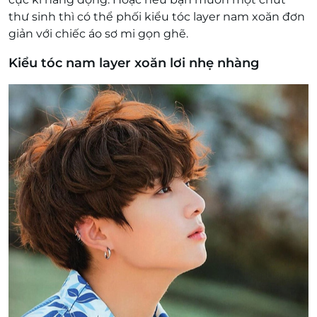
thư sinh thì có thể phối kiểu tóc layer nam xoăn đơn
giản với chiếc áo sơ mi gọn ghẽ.
Kiểu tóc nam layer xoăn lơi nhẹ nhàng