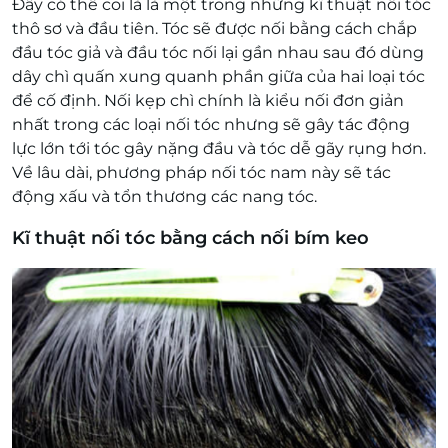
Đây có thể coi là là một trong những kĩ thuật nối tóc
thô sơ và đầu tiên. Tóc sẽ được nối bằng cách chắp
đầu tóc giả và đầu tóc nối lại gần nhau sau đó dùng
dây chì quấn xung quanh phần giữa của hai loại tóc
để cố định. Nối kẹp chì chính là kiểu nối đơn giản
nhất trong các loại nối tóc nhưng sẽ gây tác động
lực lớn tới tóc gây nặng đầu và tóc dễ gãy rụng hơn.
Về lâu dài, phương pháp nối tóc nam này sẽ tác
động xấu và tổn thương các nang tóc.
Kĩ thuật nối tóc bằng cách nối bím keo