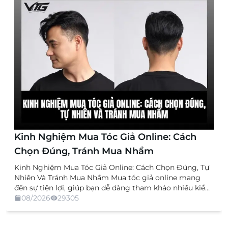
Kinh Nghiệm Mua Tóc Giả Online: Cách
Chọn Đúng, Tránh Mua Nhầm
Kinh Nghiệm Mua Tóc Giả Online: Cách Chọn Đúng, Tự
Nhiên Và Tránh Mua Nhầm Mua tóc giả online mang
đến sự tiện lợi, giúp bạn dễ dàng tham khảo nhiều kiểu
dáng, chất liệu và mức giá mà không cần trực tiếp đến
08/2026
29305
cửa hàng. Tuy nhiên, việc không được xem và thử sản
[…]