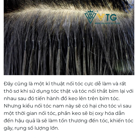
Đây cũng là một kĩ thuật nối tóc cực dễ làm và rất
thô sơ khi sử dụng tóc thật và tóc nối thắt bím lại với
nhau sau đó tiến hành đổ keo lên trên bím tóc.
Nhưng kiểu nối tóc nam này sẽ có hại cho tóc vì sau
một thời gian nối tóc, phần keo sẽ bị oxy hóa dẫn
đến hậu quả là sẽ làm tổn thương đến tóc, khiến tóc
gãy, rụng số lượng lớn.