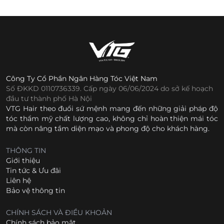
Công Ty Cổ Phần Ngân Hàng Tóc Việt Nam
Số ĐKKD 0110736339. Cấp ngày 06/06/2024 do sở kế hoạch
đầu tư thành phố Hà Nội
VTG Hair theo đuổi sứ mệnh mang đến những giải pháp độ
tóc thẩm mỹ chất lượng cao, không chỉ hoàn thiện mái tóc
mà còn nâng tầm diện mạo và phong độ cho khách hàng.
THÔNG TIN
Giới thiệu
Tin tức & Ưu đãi
Liên hệ
Bảo vệ thông tin
CHÍNH SÁCH VÀ ĐIỀU KHOẢN
Chính sách bảo mật