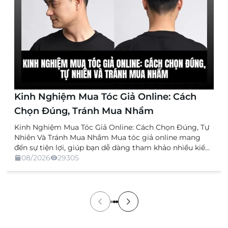
Kinh Nghiệm Mua Tóc Giả Online: Cách
Chọn Đúng, Tránh Mua Nhầm
Kinh Nghiệm Mua Tóc Giả Online: Cách Chọn Đúng, Tự
Nhiên Và Tránh Mua Nhầm Mua tóc giả online mang
đến sự tiện lợi, giúp bạn dễ dàng tham khảo nhiều kiểu
dáng, chất liệu và mức giá mà không cần trực tiếp đến
08/2026
29305
cửa hàng. Tuy nhiên, việc không được xem và thử sản
[…]