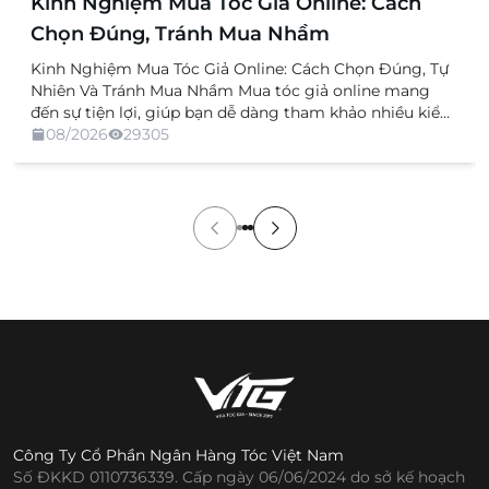
Kinh Nghiệm Mua Tóc Giả Online: Cách
Chọn Đúng, Tránh Mua Nhầm
Kinh Nghiệm Mua Tóc Giả Online: Cách Chọn Đúng, Tự
Nhiên Và Tránh Mua Nhầm Mua tóc giả online mang
đến sự tiện lợi, giúp bạn dễ dàng tham khảo nhiều kiểu
dáng, chất liệu và mức giá mà không cần trực tiếp đến
08/2026
29305
cửa hàng. Tuy nhiên, việc không được xem và thử sản
[…]
Công Ty Cổ Phần Ngân Hàng Tóc Việt Nam
Số ĐKKD 0110736339. Cấp ngày 06/06/2024 do sở kế hoạch