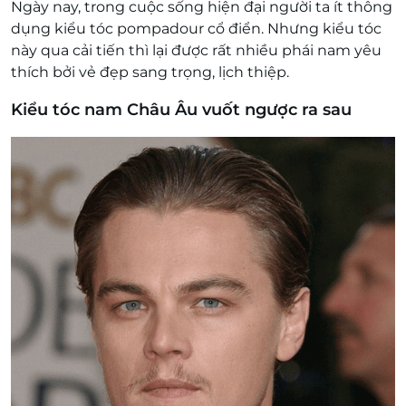
Ngày nay, trong cuộc sống hiện đại người ta ít thông
dụng kiểu tóc pompadour cổ điển. Nhưng kiểu tóc
này qua cải tiến thì lại được rất nhiều phái nam yêu
thích bởi vẻ đẹp sang trọng, lịch thiệp.
Kiểu tóc nam Châu Âu vuốt ngược ra sau