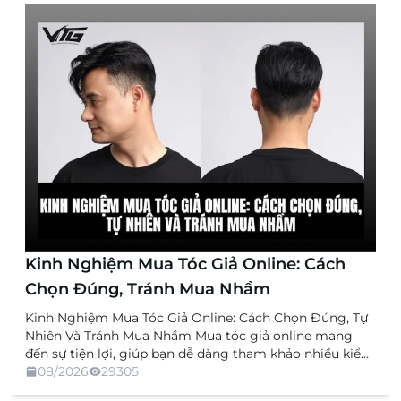
Kinh Nghiệm Mua Tóc Giả Online: Cách
Chọn Đúng, Tránh Mua Nhầm
Kinh Nghiệm Mua Tóc Giả Online: Cách Chọn Đúng, Tự
Nhiên Và Tránh Mua Nhầm Mua tóc giả online mang
đến sự tiện lợi, giúp bạn dễ dàng tham khảo nhiều kiểu
dáng, chất liệu và mức giá mà không cần trực tiếp đến
08/2026
29305
cửa hàng. Tuy nhiên, việc không được xem và thử sản