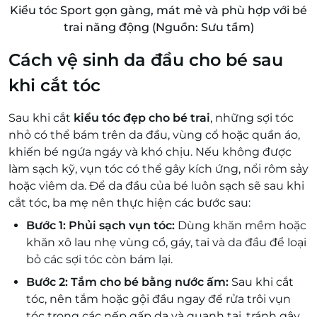
Kiểu tóc Sport gọn gàng, mát mẻ và phù hợp với bé
trai năng động (Nguồn: Sưu tầm)
Cách vệ sinh da đầu cho bé sau
khi cắt tóc
Sau khi cắt
kiểu tóc đẹp cho bé trai
, những sợi tóc
nhỏ có thể bám trên da đầu, vùng cổ hoặc quần áo,
khiến bé ngứa ngáy và khó chịu. Nếu không được
làm sạch kỹ, vụn tóc có thể gây kích ứng, nổi rôm sảy
hoặc viêm da. Để da đầu của bé luôn sạch sẽ sau khi
cắt tóc, ba mẹ nên thực hiện các bước sau:
Bước 1: Phủi sạch vụn tóc:
Dùng khăn mềm hoặc
khăn xô lau nhẹ vùng cổ, gáy, tai và da đầu để loại
bỏ các sợi tóc còn bám lại.
Bước 2: Tắm cho bé bằng nước ấm:
Sau khi cắt
tóc, nên tắm hoặc gội đầu ngay để rửa trôi vụn
tóc trong các nếp gấp da và quanh tai, tránh gây