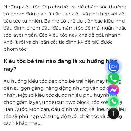
Những kiểu tóc đẹp cho bé trai dễ chăm sóc thường
có phom đơn giản, ít cần tạo kiểu và phù hợp với kết
cấu tóc tự nhiên. Ba mẹ có thể ưu tiên các kiểu như
đầu đinh, chỏm đầu, đầu nấm, tóc để mái ngắn hoặc
tóc layer ngắn. Các kiểu tóc này khá dễ gội, nhanh
khô, ít rối và chỉ cần cắt tỉa định kỳ để giữ được
phom tóc.
Kiểu tóc bé trai nào đang là xu hướng hiện
nay?
Xu hướng kiểu tóc đẹp cho bé trai hiện nay hướng
đến sự gọn gàng, năng động nhưng vẫn có điểm
nhấn. Một số kiểu tóc được nhiều phụ huynh lựa
chọn gồm layer, undercut, two block, tóc xoăn nhẹ
Hàn Quốc, Mohican, đầu đinh và tóc kẻ line. Mỗi kiểu
tóc sẽ phù hợp với từng độ tuổi, chất tóc và phong
cách khác nhau.