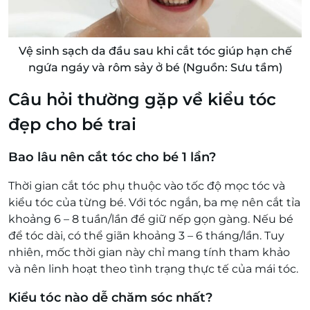
Vệ sinh sạch da đầu sau khi cắt tóc giúp hạn chế
ngứa ngáy và rôm sảy ở bé (Nguồn: Sưu tầm)
Câu hỏi thường gặp về kiểu tóc
đẹp cho bé trai
Bao lâu nên cắt tóc cho bé 1 lần?
Thời gian cắt tóc phụ thuộc vào tốc độ mọc tóc và
kiểu tóc của từng bé. Với tóc ngắn, ba mẹ nên cắt tỉa
khoảng 6 – 8 tuần/lần để giữ nếp gọn gàng. Nếu bé
để tóc dài, có thể giãn khoảng 3 – 6 tháng/lần. Tuy
nhiên, mốc thời gian này chỉ mang tính tham khảo
và nên linh hoạt theo tình trạng thực tế của mái tóc.
Kiểu tóc nào dễ chăm sóc nhất?