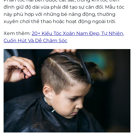
đỉnh giữ độ dài vừa phải để tạo sự cân đối. Mẫu tóc
này phù hợp với những bé năng động, thường
xuyên chơi thể thao hoặc hoạt động ngoài trời.
Xem thêm:
20+ Kiểu Tóc Xoăn Nam Đẹp, Tự Nhiên,
Cuốn Hút Và Dễ Chăm Sóc