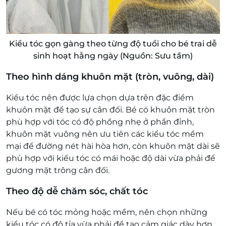
Kiểu tóc gọn gàng theo từng độ tuổi cho bé trai dễ
sinh hoạt hằng ngày (Nguồn: Sưu tầm)
Theo hình dáng khuôn mặt (tròn, vuông, dài)
Kiểu tóc nên được lựa chọn dựa trên đặc điểm
khuôn mặt để tạo sự cân đối. Bé có khuôn mặt tròn
phù hợp với tóc có độ phồng nhẹ ở phần đỉnh,
khuôn mặt vuông nên ưu tiên các kiểu tóc mềm
mại để đường nét hài hòa hơn, còn khuôn mặt dài sẽ
phù hợp với kiểu tóc có mái hoặc độ dài vừa phải để
gương mặt trông cân đối.
Theo độ dễ chăm sóc, chất tóc
Nếu bé có tóc mỏng hoặc mềm, nên chọn những
kiểu tóc có độ tỉa vừa phải để tạo cảm giác dày hơn.