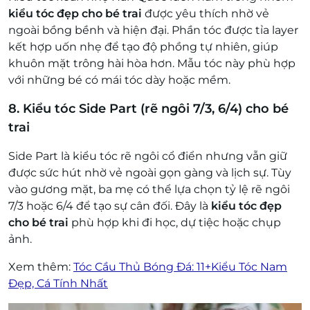
kiểu tóc đẹp cho bé trai
được yêu thích nhờ vẻ
ngoài bồng bềnh và hiện đại. Phần tóc được tỉa layer
kết hợp uốn nhẹ để tạo độ phồng tự nhiên, giúp
khuôn mặt trông hài hòa hơn. Mẫu tóc này phù hợp
với những bé có mái tóc dày hoặc mềm.
8. Kiểu tóc Side Part (rẽ ngôi 7/3, 6/4) cho bé
trai
Side Part là kiểu tóc rẽ ngôi cổ điển nhưng vẫn giữ
được sức hút nhờ vẻ ngoài gọn gàng và lịch sự. Tùy
vào gương mặt, ba mẹ có thể lựa chọn tỷ lệ rẽ ngôi
7/3 hoặc 6/4 để tạo sự cân đối. Đây là
kiểu tóc đẹp
cho bé trai
phù hợp khi đi học, dự tiệc hoặc chụp
ảnh.
Xem thêm:
Tóc Cầu Thủ Bóng Đá: 11+Kiểu Tóc Nam
Đẹp, Cá Tính Nhất