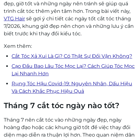
đẹp, giờ tốt và những ngày nên tránh sẽ giúp quá
trình cắt tóc thêm yên tâm hơn. Trong bài viết này,
VTG Hair
sẽ gợi ý chi tiết các ngày tốt cắt tóc tháng
7/2026, khung giờ đẹp nên chọn và những lưu ý cần
biết trước khi thay đổi kiểu tóc.
Xem thêm:
Cắt Tóc Xả Xui Là Gì? Có Thật Sự Đổi Vận Không?
Cạo Đầu Bao Lâu Tóc Mọc Lại? Cách Giúp Tóc Mọc
Lại Nhanh Hơn
Rụng Tóc Hậu Covid-19: Nguyên Nhân, Dấu Hiệu
Và Cách Khắc Phục Hiệu Quả
Tháng 7 cắt tóc ngày nào tốt?
Tháng 7 nên cắt tóc vào những ngày đẹp, ngày
hoàng đạo hoặc các khung giờ tốt để việc thay đổi
diện mạo diễn ra thuận lợi hơn. Theo quan niệm dân