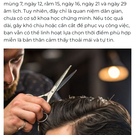
mùng 7, ngày 12, rằm 15, ngày 16, ngày 21 và ngày 29
âm lịch. Tuy nhiên, đây chỉ là quan niệm dân gian,
chưa có cơ sở khoa học chứng minh. Nếu tóc quá
dài, gây khó chịu hoặc cần cắt để phục vụ công việc,
bạn vẫn có thể linh hoạt lựa chọn thời điểm phù hợp
miễn là bản thân cảm thấy thoải mái và tự tin.