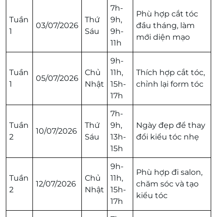
7h-
Phù hợp cắt tóc
Tuần
Thứ
9h,
03/07/2026
đầu tháng, làm
1
Sáu
9h-
mới diện mạo
11h
9h-
Tuần
Chủ
11h,
Thích hợp cắt tóc,
05/07/2026
1
Nhật
15h-
chỉnh lại form tóc
17h
7h-
Tuần
Thứ
9h,
Ngày đẹp để thay
10/07/2026
2
Sáu
13h-
đổi kiểu tóc nhẹ
15h
9h-
Phù hợp đi salon,
Tuần
Chủ
11h,
12/07/2026
chăm sóc và tạo
2
Nhật
15h-
kiểu tóc
17h