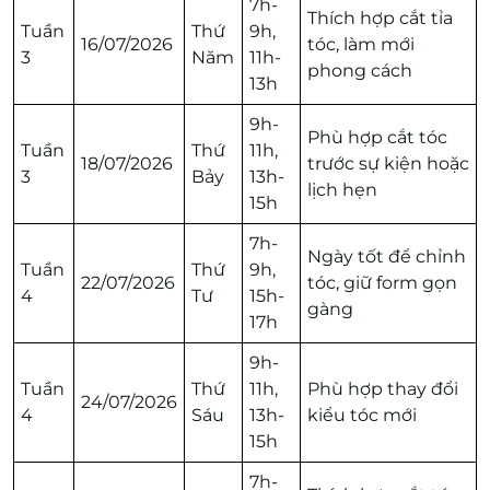
7h-
Thích hợp cắt tỉa
Tuần
Thứ
9h,
16/07/2026
tóc, làm mới
3
Năm
11h-
phong cách
13h
9h-
Phù hợp cắt tóc
Tuần
Thứ
11h,
18/07/2026
trước sự kiện hoặc
3
Bảy
13h-
lịch hẹn
15h
7h-
Ngày tốt để chỉnh
Tuần
Thứ
9h,
22/07/2026
tóc, giữ form gọn
4
Tư
15h-
gàng
17h
9h-
Tuần
Thứ
11h,
Phù hợp thay đổi
24/07/2026
4
Sáu
13h-
kiểu tóc mới
15h
7h-