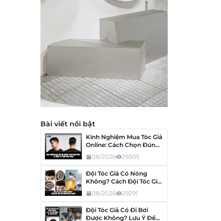
Bài viết nổi bật
Kinh Nghiệm Mua Tóc Giả
Online: Cách Chọn Đúng,
Tránh Mua Nhầm
08/2026
29305
Đội Tóc Giả Có Nóng
Không? Cách Đội Tóc Giả
Thoải Mái Cả Ngày
08/2026
29291
Đội Tóc Giả Có Đi Bơi
Được Không? Lưu Ý Để