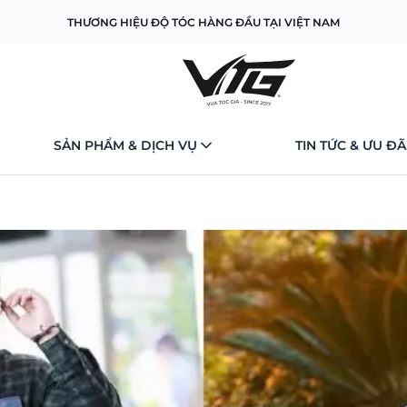
THƯƠNG HIỆU ĐỘ TÓC HÀNG ĐẦU TẠI VIỆT NAM
SẢN PHẨM & DỊCH VỤ
TIN TỨC & ƯU ĐÃ