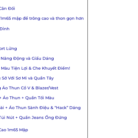
Cân Đối
o 1m65 mập để trông cao và thon gọn hơn
 Đỉnh
ort Lửng
 Năng Động và Giấu Dáng
 Màu Tiện Lợi & Che Khuyết Điểm!
Sở Với Sơ Mi và Quần Tây
Áo Thun Cổ V & Blazer/Vest
 Áo Thun + Quần Tối Màu
i + Áo Thun Sành Điệu & “Hack” Dáng
Túi Nút + Quần Jeans Ống Đứng
 Cao 1m65 Mập