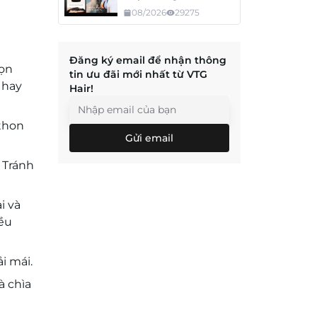
Tóc Không Hư, Không
08/2026
29275
Tuột
Đăng ký email để nhận thông
gọn
tin ưu đãi mới nhất từ VTG
 hay
Hair!
thon
Gửi email
 Tránh
i và
iều
i mái.
à chìa