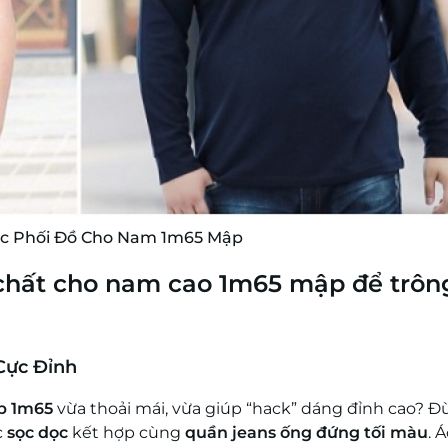
c Phối Đồ Cho Nam 1m65 Mập
c chất cho nam cao 1m65 mập để trôn
Cực Đỉnh
p 1m65
vừa thoải mái, vừa giúp “hack” dáng đỉnh cao? 
c
sọc dọc
kết hợp cùng
quần jeans ống đứng tối màu
. 