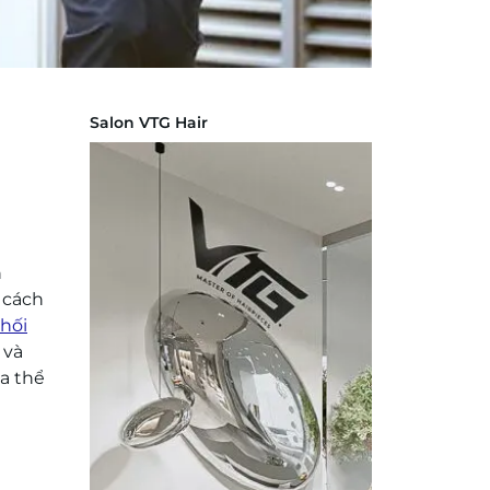
Salon VTG Hair
n
 cách
hối
 và
a thể