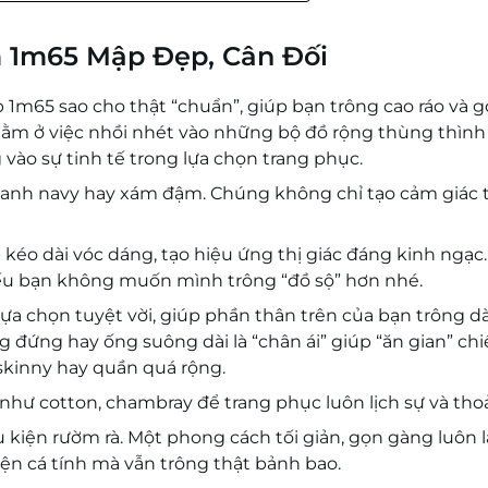
m 1m65 Mập Đẹp, Cân Đối
m65 sao cho thật “chuẩn”, giúp bạn trông cao ráo và 
nằm ở việc nhồi nhét vào những bộ đồ rộng thùng thình
g vào sự tinh tế trong lựa chọn trang phục.
xanh navy hay xám đậm. Chúng không chỉ tạo cảm giác 
 kéo dài vóc dáng, tạo hiệu ứng thị giác đáng kinh ngạc.
nếu bạn không muốn mình trông “đồ sộ” hơn nhé.
 lựa chọn tuyệt vời, giúp phần thân trên của bạn trông dà
g đứng hay ống suông dài là “chân ái” giúp “ăn gian” ch
 skinny hay quần quá rộng.
 như cotton, chambray để trang phục luôn lịch sự và thoả
 kiện rườm rà. Một phong cách tối giản, gọn gàng luôn l
iện cá tính mà vẫn trông thật bảnh bao.