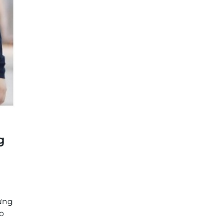
g
Đừng
Áo