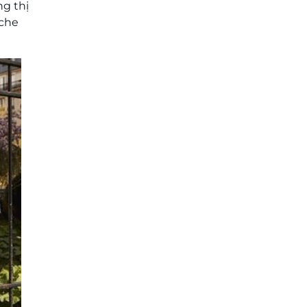
ng thị
 che