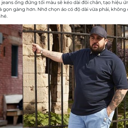
jeans ống đứng tối màu sẽ kéo dài đôi chân, tạo hiệu ứ
và gọn gàng hơn. Nhớ chọn áo có độ dài vừa phải, không
hé.