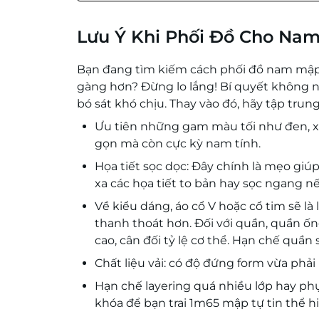
Lưu Ý Khi Phối Đồ Cho Na
Bạn đang tìm kiếm cách phối đồ nam mập 1
gàng hơn? Đừng lo lắng! Bí quyết không 
bó sát khó chịu. Thay vào đó, hãy tập trun
Ưu tiên những gam màu tối như đen, 
gọn mà còn cực kỳ nam tính.
Họa tiết sọc dọc: Đây chính là mẹo giúp
xa các họa tiết to bản hay sọc ngang 
Về kiểu dáng, áo cổ V hoặc cổ tim sẽ là
thanh thoát hơn. Đối với quần, quần ốn
cao, cân đối tỷ lệ cơ thể. Hạn chế quần
Chất liệu vải: có độ đứng form vừa phải
Hạn chế layering quá nhiều lớp hay phụ
khóa để bạn trai 1m65 mập tự tin thể h