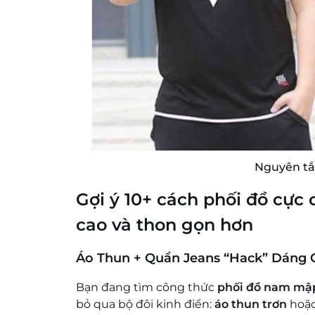
Nguyên tắ
Gợi ý 10+ cách phối đồ cự
cao và thon gọn hơn
Áo Thun + Quần Jeans “Hack” Dáng 
Bạn đang tìm công thức
phối đồ nam mậ
bỏ qua bộ đôi kinh điển:
áo thun trơn
hoặ