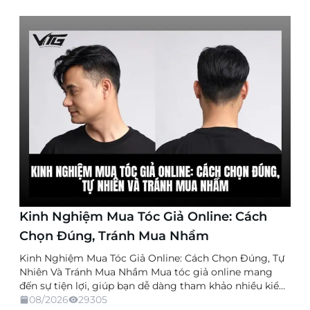
Kinh Nghiệm Mua Tóc Giả Online: Cách
Chọn Đúng, Tránh Mua Nhầm
Kinh Nghiệm Mua Tóc Giả Online: Cách Chọn Đúng, Tự
Nhiên Và Tránh Mua Nhầm Mua tóc giả online mang
đến sự tiện lợi, giúp bạn dễ dàng tham khảo nhiều kiểu
dáng, chất liệu và mức giá mà không cần trực tiếp đến
08/2026
29305