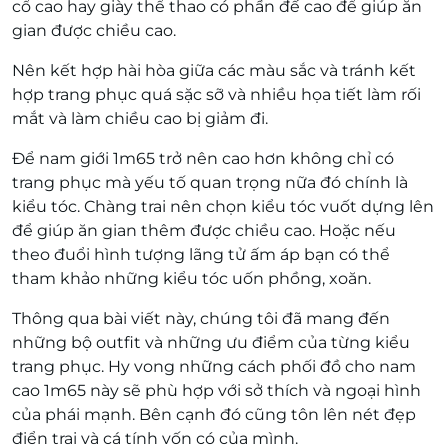
cổ cao hay giày thể thao có phần đế cao để giúp ăn
gian được chiều cao.
Nên kết hợp hài hòa giữa các màu sắc và tránh kết
hợp trang phục quá sặc sỡ và nhiều họa tiết làm rối
mắt và làm chiều cao bị giảm đi.
Để nam giới 1m65 trở nên cao hơn không chỉ có
trang phục mà yếu tố quan trọng nữa đó chính là
kiểu tóc. Chàng trai nên chọn kiểu tóc vuốt dựng lên
để giúp ăn gian thêm được chiều cao. Hoặc nếu
theo đuổi hình tượng lãng tử ấm áp bạn có thể
tham khảo những kiểu tóc uốn phồng, xoăn.
Thông qua bài viết này, chúng tôi đã mang đến
những bộ outfit và những ưu điểm của từng kiểu
trang phục. Hy vong những cách phối đồ cho nam
cao 1m65 này sẽ phù hợp với sở thích và ngoại hình
của phái mạnh. Bên cạnh đó cũng tôn lên nét đẹp
điển trai và cá tính vốn có của mình.