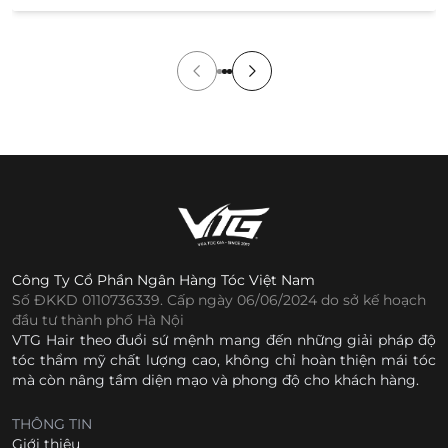
cửa hàng. Tuy nhiên, việc không được xem và thử sản
[…]
Công Ty Cổ Phần Ngân Hàng Tóc Việt Nam
Số ĐKKD 0110736339. Cấp ngày 06/06/2024 do sở kế hoạch
đầu tư thành phố Hà Nội
VTG Hair theo đuổi sứ mệnh mang đến những giải pháp độ
tóc thẩm mỹ chất lượng cao, không chỉ hoàn thiện mái tóc
mà còn nâng tầm diện mạo và phong độ cho khách hàng.
THÔNG TIN
Giới thiệu