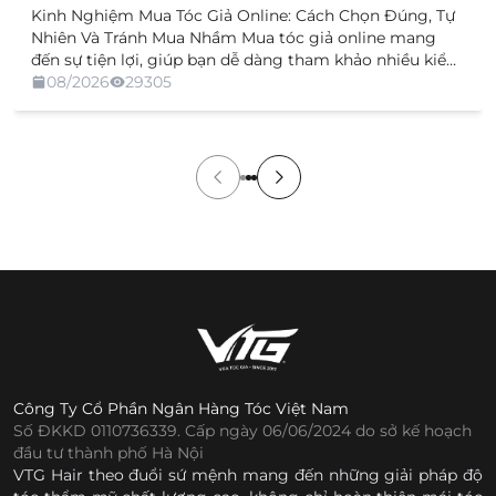
Kinh Nghiệm Mua Tóc Giả Online: Cách Chọn Đúng, Tự
Nhiên Và Tránh Mua Nhầm Mua tóc giả online mang
đến sự tiện lợi, giúp bạn dễ dàng tham khảo nhiều kiểu
dáng, chất liệu và mức giá mà không cần trực tiếp đến
08/2026
29305
cửa hàng. Tuy nhiên, việc không được xem và thử sản
[…]
Công Ty Cổ Phần Ngân Hàng Tóc Việt Nam
Số ĐKKD 0110736339. Cấp ngày 06/06/2024 do sở kế hoạch
đầu tư thành phố Hà Nội
VTG Hair theo đuổi sứ mệnh mang đến những giải pháp độ