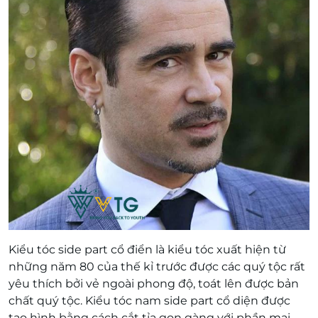
Kiểu tóc side part cổ điển là kiểu tóc xuất hiện từ
những năm 80 của thế kỉ trước được các quý tộc rất
yêu thích bởi vẻ ngoài phong độ, toát lên được bản
chất quý tộc. Kiểu tóc nam side part cổ diện được
tạo hình bằng cách cắt tỉa gọn gàng với phần mai