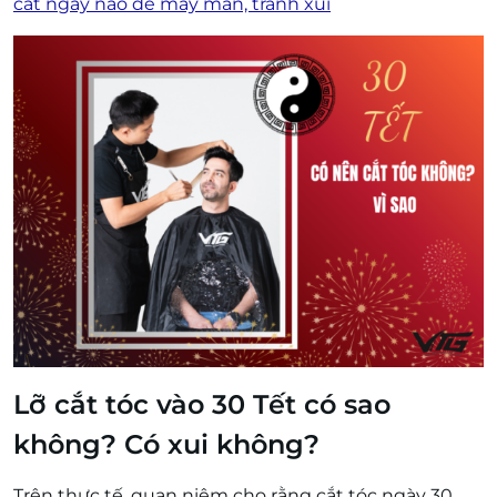
cắt ngày nào để may mắn, tránh xui
Lỡ cắt tóc vào 30 Tết có sao
không? Có xui không?
Trên thực tế, quan niệm cho rằng cắt tóc ngày 30