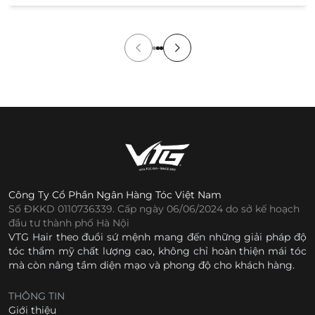
cửa hàng. Tuy nhiên, việc không được xem và thử sản
[…]
Công Ty Cổ Phần Ngân Hàng Tóc Việt Nam
Số ĐKKD 0110736339. Cấp ngày 06/06/2024 do sở kế hoạch
đầu tư thành phố Hà Nội
VTG Hair theo đuổi sứ mệnh mang đến những giải pháp độ
tóc thẩm mỹ chất lượng cao, không chỉ hoàn thiện mái tóc
mà còn nâng tầm diện mạo và phong độ cho khách hàng.
THÔNG TIN
Giới thiệu