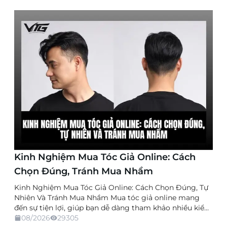
Kinh Nghiệm Mua Tóc Giả Online: Cách
Chọn Đúng, Tránh Mua Nhầm
Kinh Nghiệm Mua Tóc Giả Online: Cách Chọn Đúng, Tự
Nhiên Và Tránh Mua Nhầm Mua tóc giả online mang
đến sự tiện lợi, giúp bạn dễ dàng tham khảo nhiều kiểu
dáng, chất liệu và mức giá mà không cần trực tiếp đến
08/2026
29305