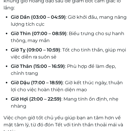
khung giờ hoàng đạo sau để giảm bớt cảm giác lo
lắng:
Giờ Dần (03:00 – 04:59)
: Giờ khởi đầu, mang năng
lượng tích cực
Giờ Thìn (07:00 – 08:59)
: Biểu trưng cho sự hanh
thông, may mắn
Giờ Tỵ (09:00 – 10:59)
: Tốt cho tinh thần, giúp mọi
việc diễn ra suôn sẻ
Giờ Thân (15:00 – 16:59)
: Phù hợp để làm đẹp,
chỉnh trang
Giờ Dậu (17:00 – 18:59)
: Giờ kết thúc ngày, thuận
lợi cho việc hoàn thiện diện mạo
Giờ Hợi (21:00 – 22:59)
: Mang tính ổn định, nhẹ
nhàng
Việc chọn giờ tốt chủ yếu giúp bạn an tâm hơn về
mặt tâm lý, từ đó đón Tết với tinh thần thoải mái và