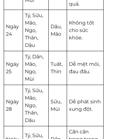
Mùi
quả.
Tý, Sửu,
Mão,
Không tốt
Ngày
Dậu,
Ngọ,
cho sức
24
Mão
Thân,
khỏe.
Dậu
Tý, Dần,
Ngày
Mão,
Tuất,
Dễ mệt mỏi,
25
Ngọ,
Thìn
đau đầu.
Mùi
Tý, Sửu,
Mão,
Ngày
Sửu,
Dễ phát sinh
Ngọ,
28
Mùi
xung đột.
Thân,
Dậu
Cần cẩn
Tý, Sửu,