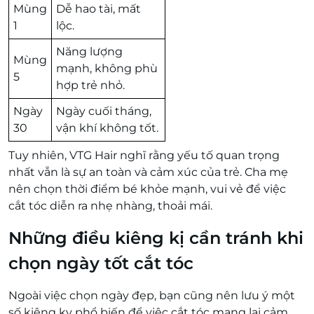
Mùng
Dễ hao tài, mất
1
lộc.
Năng lượng
Mùng
mạnh, không phù
5
hợp trẻ nhỏ.
Ngày
Ngày cuối tháng,
30
vận khí không tốt.
Tuy nhiên, VTG Hair nghĩ rằng yếu tố quan trọng
nhất vẫn là sự an toàn và cảm xúc của trẻ. Cha mẹ
nên chọn thời điểm bé khỏe mạnh, vui vẻ để việc
cắt tóc diễn ra nhẹ nhàng, thoải mái.
Những điều kiêng kị cần tránh khi
chọn ngày tốt cắt tóc
Ngoài việc chọn ngày đẹp, bạn cũng nên lưu ý một
số kiêng kỵ phổ biến để việc cắt tóc mang lại cảm