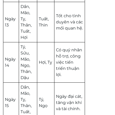
Dần,
Mão,
Tốt cho tình
Ngày
Tỵ,
Tuất,
duyên và các
13
Thân,
Thìn
mối quan hệ.
Tuất,
Hợi
Tý,
Có quý nhân
Sửu,
hỗ trợ, công
Ngày
Mão,
Hợi, Tỵ
việc tiến
14
Ngọ,
triển thuận
Thân,
lợi.
Dậu
Dần,
Mão,
Ngày đại cát,
Ngày
Tỵ,
Tý,
tăng vận khí
15
Thân,
Ngọ
và tài chính.
Tuất,