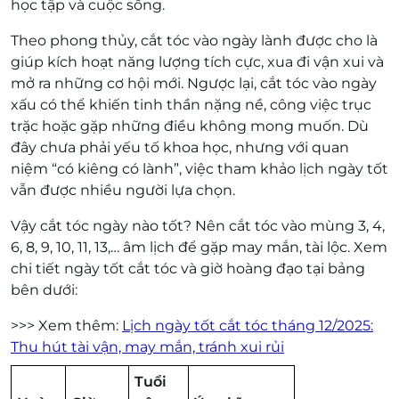
học tập và cuộc sống.
Theo phong thủy, cắt tóc vào ngày lành được cho là
giúp kích hoạt năng lượng tích cực, xua đi vận xui và
mở ra những cơ hội mới. Ngược lại, cắt tóc vào ngày
xấu có thể khiến tinh thần nặng nề, công việc trục
trặc hoặc gặp những điều không mong muốn. Dù
đây chưa phải yếu tố khoa học, nhưng với quan
niệm “có kiêng có lành”, việc tham khảo lịch ngày tốt
vẫn được nhiều người lựa chọn.
Vậy cắt tóc ngày nào tốt? Nên cắt tóc vào mùng 3, 4,
6, 8, 9, 10, 11, 13,… âm lịch để gặp may mắn, tài lộc. Xem
chi tiết ngày tốt cắt tóc và giờ hoàng đạo tại bảng
bên dưới:
>>> Xem thêm:
Lịch ngày tốt cắt tóc tháng 12/2025:
Thu hút tài vận, may mắn, tránh xui rủi
Tuổi