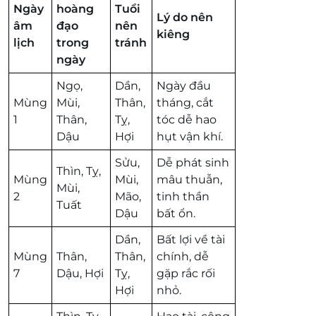
Ngày
hoàng
Tuổi
Lý do nên
âm
đạo
nên
kiêng
lịch
trong
tránh
ngày
Ngọ,
Dần,
Ngày đầu
Mùng
Mùi,
Thân,
tháng, cắt
1
Thân,
Tỵ,
tóc dễ hao
Dậu
Hợi
hụt vận khí.
Sửu,
Dễ phát sinh
Thìn, Tỵ,
Mùng
Mùi,
mâu thuẫn,
Mùi,
2
Mão,
tinh thần
Tuất
Dậu
bất ổn.
Dần,
Bất lợi về tài
Mùng
Thân,
Thân,
chính, dễ
7
Dậu, Hợi
Tỵ,
gặp rắc rối
Hợi
nhỏ.