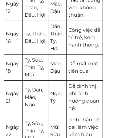
Thìn, Tỵ,
Hao tài, công
Ngày
Mão,
Thân,
việc không
12
Dậu
Dậu, Hợi
thuận.
Dần,
Công việc dễ
Ngày
Tỵ, Thân,
Thân,
trì trệ, kém
16
Dậu, Hợi
Tỵ,
hanh thông.
Hợi
Tý, Sửu,
Ngày
Mão,
Dễ mất mát
Thìn, Tỵ,
18
Dậu
tiền của.
Mùi
Dễ dính thị
Tý, Dần,
Ngày
Ngọ,
phi, ảnh
Mão,
21
Tý
hưởng quan
Ngọ
hệ.
Tinh thần uể
Tý, Sửu,
Ngày
Mùi,
oải, làm việc
Thìn, Tỵ,
22
Sửu
kém hiệu