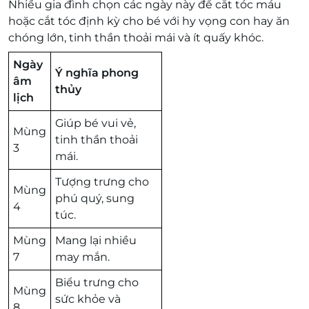
Nhiều gia đình chọn các ngày này để cắt tóc máu
hoặc cắt tóc định kỳ cho bé với hy vọng con hay ăn
chóng lớn, tinh thần thoải mái và ít quấy khóc.
Ngày
Ý nghĩa phong
âm
thủy
lịch
Giúp bé vui vẻ,
Mùng
tinh thần thoải
3
mái.
Tượng trưng cho
Mùng
phú quý, sung
4
túc.
Mùng
Mang lại nhiều
7
may mắn.
Biểu trưng cho
Mùng
sức khỏe và
8