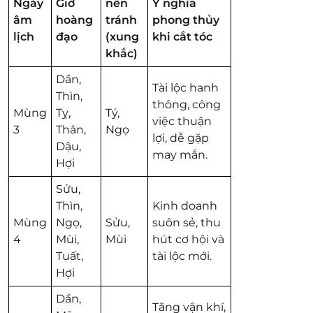
Ngày
Giờ
nên
Ý nghĩa
âm
hoàng
tránh
phong thủy
lịch
đạo
(xung
khi cắt tóc
khắc)
Dần,
Tài lộc hanh
Thìn,
thông, công
Mùng
Tỵ,
Tý,
việc thuận
3
Thân,
Ngọ
lợi, dễ gặp
Dậu,
may mắn.
Hợi
Sửu,
Thìn,
Kinh doanh
Mùng
Ngọ,
Sửu,
suôn sẻ, thu
4
Mùi,
Mùi
hút cơ hội và
Tuất,
tài lộc mới.
Hợi
Dần,
Tăng vận khí,