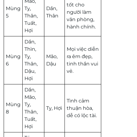
Mão,
tốt cho
Mùng
Tỵ,
Dần,
người làm
5
Thân,
Thân
văn phòng,
Tuất,
hành chính.
Hợi
Dần,
Thìn,
Mọi việc diễn
Mùng
Tỵ,
Mão,
ra êm đẹp,
6
Thân,
Dậu
tinh thần vui
Dậu,
vẻ.
Hợi
Dần,
Mão,
Tình cảm
Mùng
Tỵ,
Tỵ, Hợi
thuận hòa,
8
Thân,
dễ có lộc tài.
Tuất,
Hợi