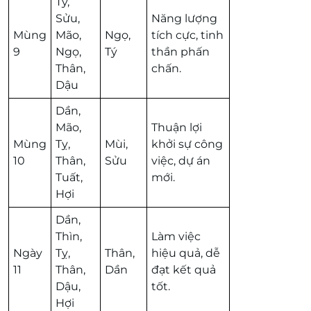
Tý,
Sửu,
Năng lượng
Mùng
Mão,
Ngọ,
tích cực, tinh
9
Ngọ,
Tý
thần phấn
Thân,
chấn.
Dậu
Dần,
Mão,
Thuận lợi
Mùng
Tỵ,
Mùi,
khởi sự công
10
Thân,
Sửu
việc, dự án
Tuất,
mới.
Hợi
Dần,
Thìn,
Làm việc
Ngày
Tỵ,
Thân,
hiệu quả, dễ
11
Thân,
Dần
đạt kết quả
Dậu,
tốt.
Hợi