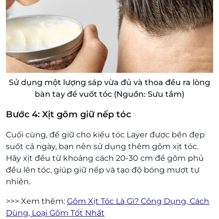
Sử dụng một lượng sáp vừa đủ và thoa đều ra lòng
bàn tay để vuốt tóc (Nguồn: Sưu tầm)
Bước 4: Xịt gôm giữ nếp tóc
Cuối cùng, để giữ cho kiểu tóc Layer được bền đẹp
suốt cả ngày, bạn nên sử dụng thêm gôm xịt tóc.
Hãy xịt đều từ khoảng cách 20-30 cm để gôm phủ
đều lên tóc, giúp giữ nếp và tạo độ bóng mượt tự
nhiên.
>>> Xem thêm:
Gôm Xịt Tóc Là Gì? Công Dụng, Cách
Dùng, Loại Gôm Tốt Nhất