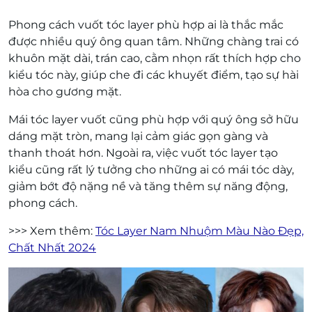
Phong cách vuốt tóc layer phù hợp ai là thắc mắc
được nhiều quý ông quan tâm. Những chàng trai có
khuôn mặt dài, trán cao, cằm nhọn rất thích hợp cho
kiểu tóc này, giúp che đi các khuyết điểm, tạo sự hài
hòa cho gương mặt.
Mái tóc layer vuốt cũng phù hợp với quý ông sở hữu
dáng mặt tròn, mang lại cảm giác gọn gàng và
thanh thoát hơn. Ngoài ra, việc vuốt tóc layer tạo
kiểu cũng rất lý tưởng cho những ai có mái tóc dày,
giảm bớt độ nặng nề và tăng thêm sự năng động,
phong cách.
>>> Xem thêm:
Tóc Layer Nam Nhuộm Màu Nào Đẹp,
Chất Nhất 2024