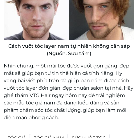
Cách vuốt tóc layer nam tự nhiên không cần sáp
(Nguồn: Sưu tầm)
Nhìn chung, một mái tóc được vuốt gọn gàng, đẹp
mắt sẽ giúp bạn tự tin thể hiện cá tính riêng. Hy
vọng bài viết phía trên đã giúp bạn nắm được cách
vuốt tóc layer đơn giản, đẹp chuẩn salon tại nhà. Hãy
ghé thăm VTG Hair ngay hôm nay để trải nghiệm
các mẫu tóc giả nam đa dạng kiểu dáng và sản
phẩm chăm sóc tóc chất lượng, giúp bạn làm mới
diện mạo phong cách.
TÓC GIẢ
TÓC GIẢ NAM
SỨC KHỎE TÓC