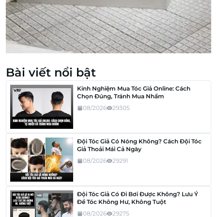
Bài viết nổi bật
Kinh Nghiệm Mua Tóc Giả Online: Cách
Chọn Đúng, Tránh Mua Nhầm
08/2026
29305
Đội Tóc Giả Có Nóng Không? Cách Đội Tóc
Giả Thoải Mái Cả Ngày
08/2026
29291
Đội Tóc Giả Có Đi Bơi Được Không? Lưu Ý
Để Tóc Không Hư, Không Tuột
08/2026
29275