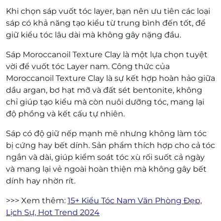
Khi chọn sáp vuốt tóc layer, bạn nên ưu tiên các loại
sáp có khả năng tạo kiểu từ trung bình đến tốt, để
giữ kiểu tóc lâu dài mà không gây nặng đầu.
Sáp Moroccanoil Texture Clay là một lựa chọn tuyệt
vời để vuốt tóc Layer nam. Công thức của
Moroccanoil Texture Clay là sự kết hợp hoàn hảo giữa
dầu argan, bơ hạt mỡ và đất sét bentonite, không
chỉ giúp tạo kiểu mà còn nuôi dưỡng tóc, mang lại
độ phồng và kết cấu tự nhiên.
Sáp có độ giữ nếp mạnh mẽ nhưng không làm tóc
bị cứng hay bết dính. Sản phẩm thích hợp cho cả tóc
ngắn và dài, giúp kiểm soát tóc xù rối suốt cả ngày
và mang lại vẻ ngoài hoàn thiện mà không gây bết
dính hay nhờn rít.
>>> Xem thêm:
15+ Kiểu Tóc Nam Văn Phòng Đẹp,
Lịch Sự, Hot Trend 2024