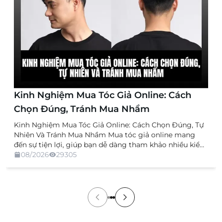
Kinh Nghiệm Mua Tóc Giả Online: Cách
Chọn Đúng, Tránh Mua Nhầm
Kinh Nghiệm Mua Tóc Giả Online: Cách Chọn Đúng, Tự
Nhiên Và Tránh Mua Nhầm Mua tóc giả online mang
đến sự tiện lợi, giúp bạn dễ dàng tham khảo nhiều kiểu
dáng, chất liệu và mức giá mà không cần trực tiếp đến
08/2026
29305
cửa hàng. Tuy nhiên, việc không được xem và thử sản
[…]