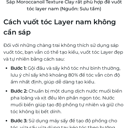
Sáp Moroccanoil Texture Clay rất phù hợp để vuốt
tóc layer nam (Nguồn: Sưu tầm)
Cách vuốt tóc Layer nam không
cần sáp
Đối với những chàng trai không thích sử dụng sáp
vuốt tóc, bạn vẫn có thể tạo kiểu, vuốt tóc Layer đẹp
và tự nhiên bằng cách sau:
Bước 1:
G
ội đầu và sấy khô tóc như bình thường,
lưu ý chỉ sấy khô khoảng 80% để tóc vẫn còn độ
ẩm nhất định, giúp dễ dàng tạo kiểu.
Bước 2:
Chuẩn bị một dung dịch nước muối biển
pha loãng và xịt đều lên phần ngọn tóc. Nước
muối biển giúp tạo độ phồng tự nhiên và giữ cho
tóc không bị bết dính.
Bước 3:
Sử dụng máy sấy để tạo độ phồng cho
tóc, vừa sấy vừa dùng tay kéo tóc theo hướng