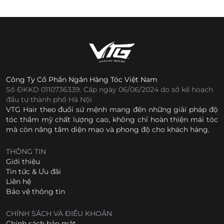
Công Ty Cổ Phần Ngân Hàng Tóc Việt Nam
Số ĐKKD 0110736339. Cấp ngày 06/06/2024 do sở kế hoạch
đầu tư thành phố Hà Nội
VTG Hair theo đuổi sứ mệnh mang đến những giải pháp độ
tóc thẩm mỹ chất lượng cao, không chỉ hoàn thiện mái tóc
mà còn nâng tầm diện mạo và phong độ cho khách hàng.
THÔNG TIN
Giới thiệu
Tin tức & Ưu đãi
Liên hệ
Bảo vệ thông tin
CHÍNH SÁCH VÀ ĐIỀU KHOẢN
Chính sách bảo mật