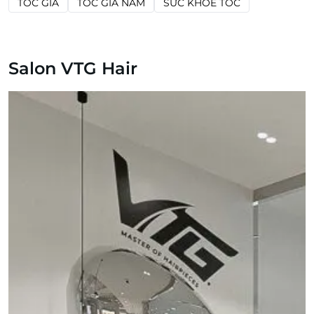
TÓC GIẢ
TÓC GIẢ NAM
SỨC KHỎE TÓC
Salon VTG Hair