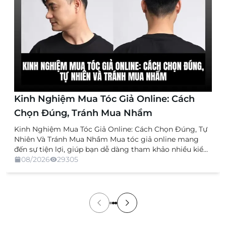
Kinh Nghiệm Mua Tóc Giả Online: Cách
Chọn Đúng, Tránh Mua Nhầm
Kinh Nghiệm Mua Tóc Giả Online: Cách Chọn Đúng, Tự
Nhiên Và Tránh Mua Nhầm Mua tóc giả online mang
đến sự tiện lợi, giúp bạn dễ dàng tham khảo nhiều kiểu
dáng, chất liệu và mức giá mà không cần trực tiếp đến
08/2026
29305
cửa hàng. Tuy nhiên, việc không được xem và thử sản
[…]