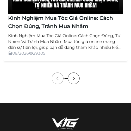
Kinh Nghiệm Mua Tóc Giả Online: Cách
Chọn Đúng, Tránh Mua Nhầm
Kinh Nghiệm Mua Tóc Giả Online: Cách Chọn Đúng, Tự
Nhiên Và Tránh Mua Nhầm Mua tóc giả online mang
đến sự tiện lợi, giúp bạn dễ dàng tham khảo nhiều kiểu
dáng, chất liệu và mức giá mà không cần trực tiếp đến
08/2026
29305
cửa hàng. Tuy nhiên, việc không được xem và thử sản
[…]