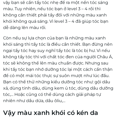
vậy bạn sẽ cần tẩy tóc nhẹ để ra một nền tóc sáng
màu. Tuy nhiên, nếu tóc bạn ở level 3 – 4 rồi thì
không cần thiết phải tẩy đối với những màu xanh
khói không quá sáng. Vì level 3 – 4 đã giúp tóc bạn
dễ dàng lên màu rồi.
Còn nếu sự lựa chọn của bạn là những màu xanh
khói sáng thì tẩy tóc là điều cần thiết. Bạn đừng nên
ngại tẩy tóc hay suy nghĩ tẩy tóc là tóc bị hư. Vì nếu
không tẩy tóc thì với chất tóc đen của người Châu Á,
tóc sẽ không thể lên màu chuẩn được. Nhưng sau
khi tẩy tóc bạn nhớ dưỡng tóc lại một cách cẩn thận
để có một mái tóc thực sự suôn mượt như lúc đầu.
Bạn có thể thử những kiểu dưỡng tóc như: gội dầu
xả, dùng tinh dầu, dùng kem ủ tóc, dùng dầu dưỡng
tóc,… Hoặc cũng có thể dùng cách giải pháp tự
nhiên như dầu dừa, dầu ôliu,…
Vậy màu xanh khói có kén da