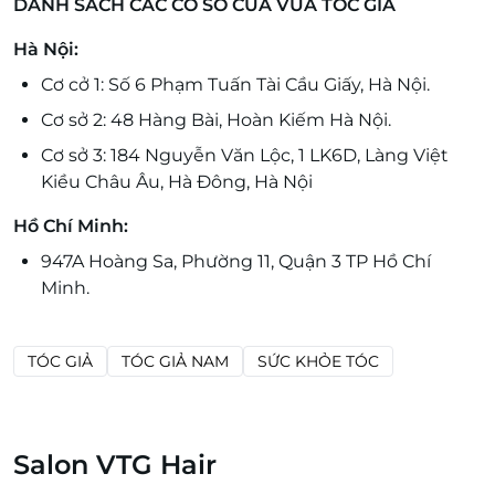
DANH SÁCH CÁC CƠ SỞ CỦA VUA TÓC GIẢ
Hà Nội:
Cơ cở 1: Số 6 Phạm Tuấn Tài Cầu Giấy, Hà Nội.
Cơ sở 2: 48 Hàng Bài, Hoàn Kiếm Hà Nội.
Cơ sở 3: 184 Nguyễn Văn Lộc, 1 LK6D, Làng Việt
Kiều Châu Âu, Hà Đông, Hà Nội
Hồ Chí Minh:
947A Hoàng Sa, Phường 11, Quận 3 TP Hồ Chí
Minh.
TÓC GIẢ
TÓC GIẢ NAM
SỨC KHỎE TÓC
Salon VTG Hair