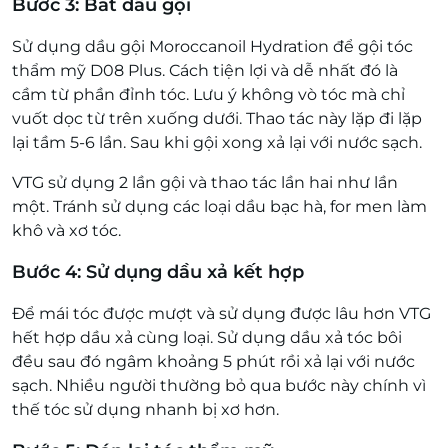
Bước 3: Bắt đầu gội
Sử dụng dầu gội Moroccanoil Hydration để gội tóc
thẩm mỹ D08 Plus. Cách tiện lợi và dễ nhất đó là
cầm từ phần đỉnh tóc. Lưu ý không vò tóc mà chỉ
vuốt dọc từ trên xuống dưới. Thao tác này lặp đi lặp
lại tầm 5-6 lần. Sau khi gội xong xả lại với nước sạch.
VTG sử dụng 2 lần gội và thao tác lần hai như lần
một. Tránh sử dụng các loại dầu bạc hà, for men làm
khô và xơ tóc.
Bước 4: Sử dụng dầu xả kết hợp
Để mái tóc được mượt và sử dụng được lâu hơn VTG
hết hợp dầu xả cùng loại. Sử dụng dầu xả tóc bôi
đều sau đó ngâm khoảng 5 phút rồi xả lại với nước
sạch. Nhiều người thường bỏ qua bước này chính vì
thế tóc sử dụng nhanh bị xơ hơn.