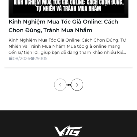
Kinh Nghiệm Mua Tóc Giả Online: Cách
Chọn Đúng, Tránh Mua Nhầm
Kinh Nghiệm Mua Tóc Giả Online: Cách Chọn Đúng, Tự
Nhiên Và Tránh Mua Nhầm Mua tóc giả online mang
đến sự tiện lợi, giúp bạn dễ dàng tham khảo nhiều kiểu
dáng, chất liệu và mức giá mà không cần trực tiếp đến
08/2026
29305
cửa hàng. Tuy nhiên, việc không được xem và thử sản
[…]