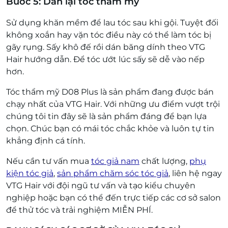
Bước 5: Dán lại tóc thẩm mỹ
Sử dụng khăn mềm để lau tóc sau khi gội. Tuyệt đối
không xoắn hay vặn tóc điều này có thể làm tóc bị
gãy rụng. Sấy khô đế rồi dán băng dính theo VTG
Hair hướng dẫn. Để tóc ướt lúc sấy sẽ dễ vào nếp
hơn.
Tóc thẩm mỹ D08 Plus là sản phẩm đang được bán
chạy nhất của VTG Hair. Với những ưu điểm vượt trội
chúng tôi tin đây sẽ là sản phẩm đáng để bạn lựa
chọn. Chúc bạn có mái tóc chắc khỏe và luôn tự tin
khẳng định cá tính.
Nếu cần tư vấn mua
tóc giả nam
chất lượng,
phụ
kiện tóc giả
,
sản phẩm chăm sóc tóc giả
, liên hệ ngay
VTG Hair với đội ngũ tư vấn và tạo kiểu chuyên
nghiệp hoặc bạn có thể đến trực tiếp các cơ sở salon
để thử tóc và trải nghiệm MIỄN PHÍ.