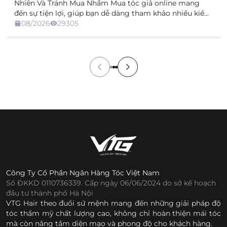
Nhiên Và Tránh Mua Nhầm Mua tóc giả online mang
đến sự tiện lợi, giúp bạn dễ dàng tham khảo nhiều kiểu
dáng, chất liệu và mức giá mà không cần trực tiếp đến
08/2026
29305
cửa hàng. Tuy nhiên, việc không được xem và thử sản
[…]
Công Ty Cổ Phần Ngân Hàng Tóc Việt Nam
Số ĐKKD 0110736339. Cấp ngày 06/06/2024 do sở kế hoạch
đầu tư thành phố Hà Nội
VTG Hair theo đuổi sứ mệnh mang đến những giải pháp độ
tóc thẩm mỹ chất lượng cao, không chỉ hoàn thiện mái tóc
mà còn nâng tầm diện mạo và phong độ cho khách hàng.