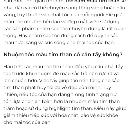
Sau một thời gian nhuộm,
tóc nam màu tím than
sẽ
phai dần và có thể chuyển sang tông vàng hoặc nâu
vàng, tùy thuộc vào chất tóc của mỗi người. Để giữ
màu tóc nhuộm bền lâu và đẹp mắt, việc sử dụng
các sản phẩm chăm sóc tóc chuyên dụng là rất quan
trọng. Hãy chăm sóc tóc đúng cách để duy trì sắc
màu tươi sáng và sức sống cho mái tóc của bạn.
Nhuộm tóc màu tím than có cần tẩy không?
Hầu hết các màu tóc tím than đều yêu cầu phải tẩy
tóc trước khi nhuộm để màu sắc trở nên rực rỡ và
lên chuẩn hơn. Việc tẩy giúp tạo nền tảng cho sắc
tím than phát huy tối đa vẻ đẹp của mình. Tuy
nhiên, nếu tóc của bạn đang trong tình trạng hư
tổn, lựa chọn an toàn hơn là nhuộm màu tím than
trầm hoặc sử dụng highlight tím than. Điều này giúp
giảm thiểu tiếp xúc với hóa chất, bảo vệ sức khỏe
cho mái tóc của bạn.