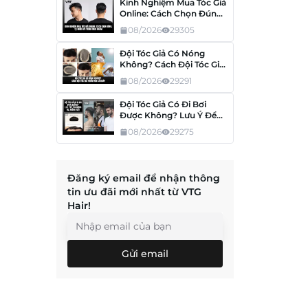
Kinh Nghiệm Mua Tóc Giả
Online: Cách Chọn Đúng,
Tránh Mua Nhầm
08/2026
29305
Đội Tóc Giả Có Nóng
Không? Cách Đội Tóc Giả
Thoải Mái Cả Ngày
08/2026
29291
Đội Tóc Giả Có Đi Bơi
Được Không? Lưu Ý Để
Tóc Không Hư, Không
08/2026
29275
Tuột
Đăng ký email để nhận thông
tin ưu đãi mới nhất từ VTG
Hair!
Gửi email