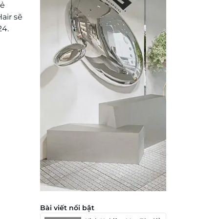
vẻ
air sẽ
24.
Bài viết nổi bật