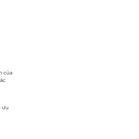
m của
hác
n ưu