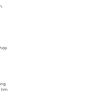
h.
 hợp
àng.
 tìm