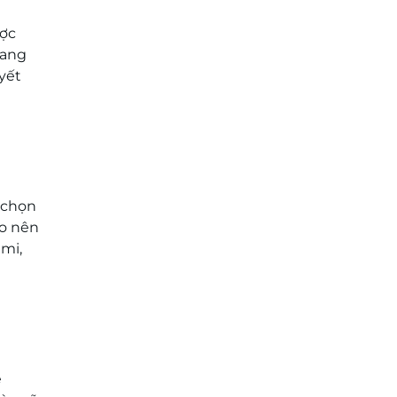
ược
đang
yết
a chọn
ạo nên
 mi,
ẻ