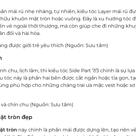
hần mái rủ nhẹ nhàng, tự nhiên, kiểu tóc Layer mái rủ đ
ở hữu khuôn mặt tròn hoặc vuông. Đây là xu hướng tóc 
đến vẻ ngoài thời thượng, mà còn giúp che đi những khu
n đối và hài hòa.
ng được giới trẻ yêu thích (Nguồn: Sưu tầm)
òn
 chu, lịch lãm, thì kiểu tóc Side Part 7/3 chính là sự lự
 tóc này là phần hai bên được cắt ngắn hoặc tỉa gọn, t
 cùng phù hợp cho những chàng trai ưa mặc vest hoặc sơ
g và chỉn chu (Nguồn: Sưu tầm)
mặt tròn đẹp
ặt tròn
này chính là phần mái được dựng lên, tạo nên v