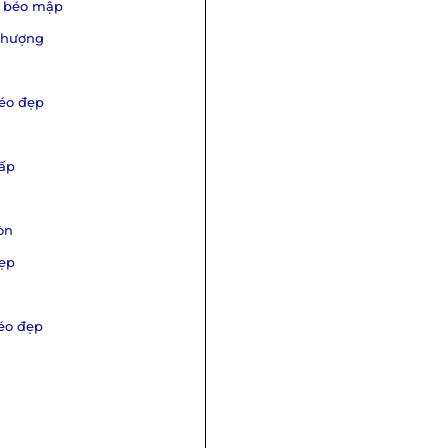
n béo mập
 thượng
béo đẹp
hấp
òn
đẹp
béo đẹp