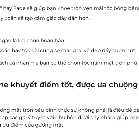
ff hay Fade sẽ giúp bạn khoe trọn vẹn mái tóc bồng bền
y xoăn sẽ tạo cảm giác dày dặn hơn.
ngắn là lựa chọn hoàn hảo.
 xoăn hay tóc dài cũng sẽ mang lại vẻ đẹp đầy cuốn hút.
 cách cá nhân mà bạn có thể chọn tóc nam mặt tròn phù
che khuyết điểm tốt, được ưa chuộng
ương mặt tròn bầu bĩnh thực sự không phải là điều dễ d
 hợp các gợi ý tuyệt vời như bên dưới đây nhằm giúp bạn
ng ưu điểm của gương mặt.