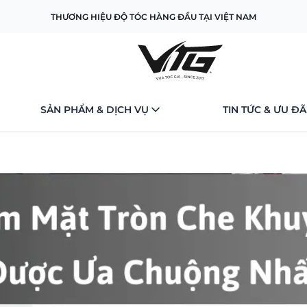
THƯƠNG HIỆU ĐỘ TÓC HÀNG ĐẦU TẠI VIỆT NAM
SẢN PHẨM & DỊCH VỤ
TIN TỨC & ƯU ĐÃ