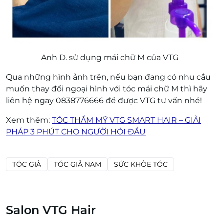
Anh D. sử dụng mái chữ M của VTG
Qua những hình ảnh trên, nếu bạn đang có nhu cầu
muốn thay đổi ngoại hình với tóc mái chữ M thì hãy
liên hệ ngay 0838776666 để được VTG tư vấn nhé!
Xem thêm:
TÓC THẨM MỸ VTG SMART HAIR – GIẢI
PHÁP 3 PHÚT CHO NGƯỜI HÓI ĐẦU
TÓC GIẢ
TÓC GIẢ NAM
SỨC KHỎE TÓC
Salon VTG Hair