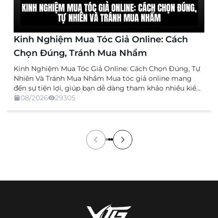
Kinh Nghiệm Mua Tóc Giả Online: Cách
Chọn Đúng, Tránh Mua Nhầm
Kinh Nghiệm Mua Tóc Giả Online: Cách Chọn Đúng, Tự
Nhiên Và Tránh Mua Nhầm Mua tóc giả online mang
đến sự tiện lợi, giúp bạn dễ dàng tham khảo nhiều kiểu
dáng, chất liệu và mức giá mà không cần trực tiếp đến
08/2026
29305
cửa hàng. Tuy nhiên, việc không được xem và thử sản
[…]