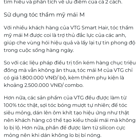
tìm hiểu và phân tích về ưu điểm của cả 2 cách.
Sử dụng tóc thẩm mỹ mái M
Với nhiều khách hàng của VTG Smart Hair, tóc thẩm
mỹ mái M được coi là trợ thủ đắc lực của các anh,
giúp che vùng hói hiệu quả và lấy lại tự tin phong độ
trong cuộc sống hàng ngày.
So với các liệu pháp điều trị tốn kém hàng chục triệu
đồng mà vẫn không ăn thua, tóc mái M của VTG chỉ
có giá 1.800.000 VNĐ/ bộ, kèm thêm phụ kiện là
khoảng 2.500.000 VNĐ/ combo.
Hơn nữa, các sản phẩm của VTG đều được làm từ
100% tóc thật, sợi tóc bóng mượt tự nhiên; đế tóc
siêu mỏng, dán lên ôm khít tạo hiệu ứng như thật
nên khách hàng có thể tạo kiểu thoải mái mà không
lo bị lộ. Hơn nữa, phần đế được làm từ silicon cực
mỏng nên khi dán không lo bị bí nóng.