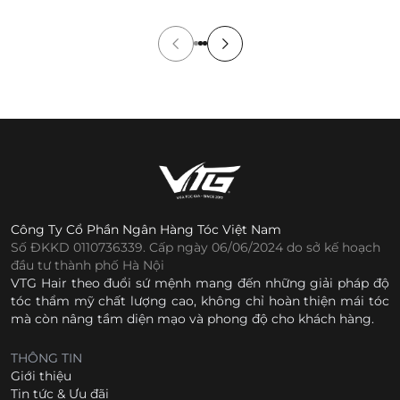
[…]
Công Ty Cổ Phần Ngân Hàng Tóc Việt Nam
Số ĐKKD 0110736339. Cấp ngày 06/06/2024 do sở kế hoạch
đầu tư thành phố Hà Nội
VTG Hair theo đuổi sứ mệnh mang đến những giải pháp độ
tóc thẩm mỹ chất lượng cao, không chỉ hoàn thiện mái tóc
mà còn nâng tầm diện mạo và phong độ cho khách hàng.
THÔNG TIN
Giới thiệu
Tin tức & Ưu đãi