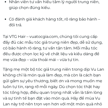
Nhân viên tư vấn hiểu tâm lý người trung niên,
giúp chọn đúng kiểu.
Có đánh giá khách hàng tốt, rõ ràng bảo hành –
đổi trả.
Tại VTG Hair – vuatocgia.com, chúng tôi cung cấp
đầy đủ các mẫu tóc giả trung niên đẹp, dễ sử dụng,
có bảo hành rõ ràng, tư vấn tận tâm. Mỗi mẫu tóc
đều được chọn lọc kỹ về chất liệu và kiểu dáng để
mẹ vừa đẹp – vừa thoải mái – vừa tự tin.
Tặng mẹ một bộ tóc giả trung niên trong dịp Vu Lan
không chỉ là món quà làm đẹp, mà còn là cách bạn
gửi gắm sự yêu thương, biết ơn và mong muốn mẹ
luôn tự tin, rạng rỡ mỗi ngày. Dù chọn tóc thật hay
tóc tổng hợp, điều quan trọng nhất vẫn là tấm lòng
và sự tinh tế bạn đặt vào món quà. Hãy để mùa Vu
Lan này trở nên trọn vẹn hơn với một món quà nhỏ