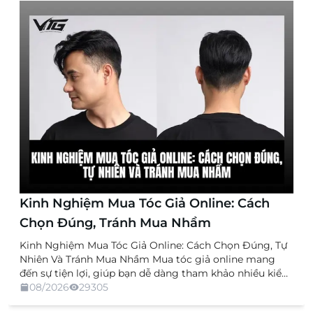
Kinh Nghiệm Mua Tóc Giả Online: Cách
Chọn Đúng, Tránh Mua Nhầm
Kinh Nghiệm Mua Tóc Giả Online: Cách Chọn Đúng, Tự
Nhiên Và Tránh Mua Nhầm Mua tóc giả online mang
đến sự tiện lợi, giúp bạn dễ dàng tham khảo nhiều kiểu
dáng, chất liệu và mức giá mà không cần trực tiếp đến
08/2026
29305
cửa hàng. Tuy nhiên, việc không được xem và thử sản