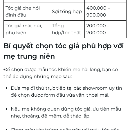
Tóc giả che hói
400.000 –
Sợi tổng hợp
đỉnh đầu
900.000
Tóc giả mái, búi,
Tổng
200.000 –
phụ kiện
hợp/tóc thật
700.000
Bí quyết chọn tóc giả phù hợp với
mẹ trung niên
Để chọn được mẫu tóc khiến mẹ hài lòng, bạn có
thể áp dụng những mẹo sau:
Đưa mẹ đi thử trực tiếp tại các showroom uy tín
để chọn được form đầu vừa vặn, thoải mái.
Nếu mẹ không quen dùng tóc giả, ưu tiên mẫu
nhẹ, thoáng, đế mềm, dễ tháo lắp.
Chọn màu tóc trùng hoặc gần với màu tóc gốc