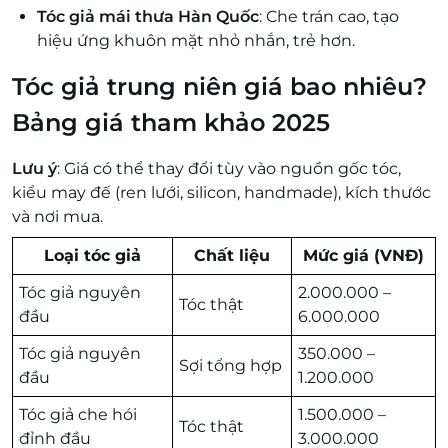
Tóc giả mái thưa Hàn Quốc
: Che trán cao, tạo
hiệu ứng khuôn mặt nhỏ nhắn, trẻ hơn.
Tóc giả trung niên giá bao nhiêu?
Bảng giá tham khảo 2025
Lưu ý
: Giá có thể thay đổi tùy vào nguồn gốc tóc,
kiểu may đế (ren lưới, silicon, handmade), kích thước
và nơi mua.
Loại tóc giả
Chất liệu
Mức giá (VNĐ)
Tóc giả nguyên
2.000.000 –
Tóc thật
đầu
6.000.000
Tóc giả nguyên
350.000 –
Sợi tổng hợp
đầu
1.200.000
Tóc giả che hói
1.500.000 –
Tóc thật
đỉnh đầu
3.000.000