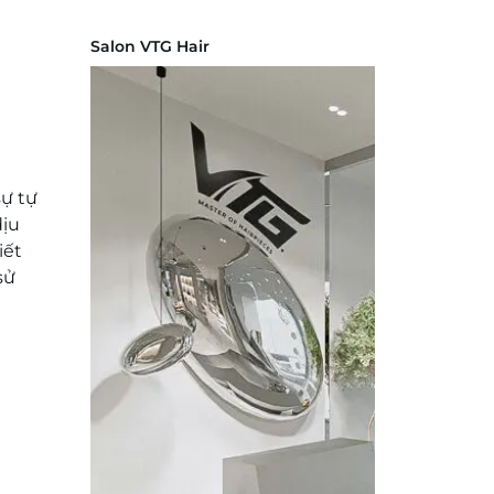
Salon VTG Hair
sự tự
dịu
iết
sử