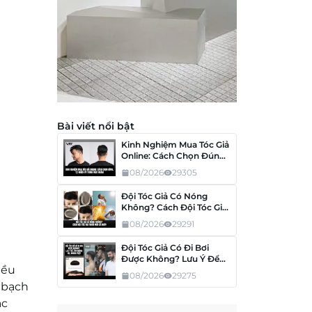
Bài viết nổi bật
Kinh Nghiệm Mua Tóc Giả
Online: Cách Chọn Đúng,
Tránh Mua Nhầm
08/2026
29305
Đội Tóc Giả Có Nóng
Không? Cách Đội Tóc Giả
Thoải Mái Cả Ngày
08/2026
29291
Đội Tóc Giả Có Đi Bơi
Được Không? Lưu Ý Để
iều
Tóc Không Hư, Không
08/2026
29275
Tuột
 bạch
ác