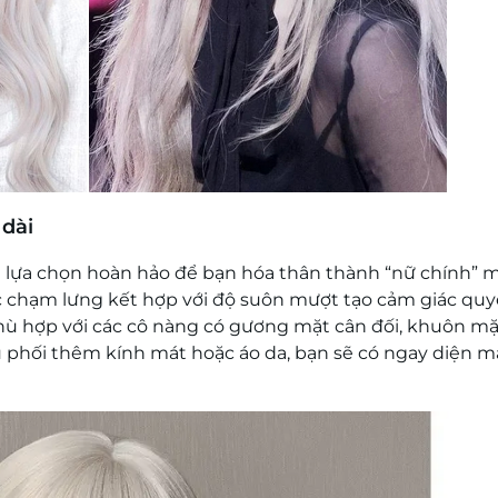
 dài
là lựa chọn hoàn hảo để bạn hóa thân thành “nữ chính”
c chạm lưng kết hợp với độ suôn mượt tạo cảm giác qu
y phù hợp với các cô nàng có gương mặt cân đối, khuôn m
u phối thêm kính mát hoặc áo da, bạn sẽ có ngay diện 