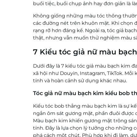
buổi tiệc, buổi chụp ảnh hay đơn giản là 
Không giống những màu tóc thông thường,
các đường nét trên khuôn mặt. Khi chọn đ
rạng rỡ hơn đáng kể. Ngoài ra, tóc giả bạ
thật, nhưng vẫn muốn thử nghiệm màu sắ
7 Kiểu tóc giả nữ màu bạch
Dưới đây là 7 kiểu tóc giả màu bạch kim đ
xã hội như Douyin, Instagram, TikTok. Mỗi 
tính và hoàn cảnh sử dụng khác nhau.
Tóc giả nữ màu bạch kim kiểu bob t
Kiểu tóc bob thẳng màu bạch kim là sự kết
ngắn ôm sát gương mặt, phần đuôi được c
Màu bạch kim khiến gương mặt trông sáng 
tính. Đây là lựa chọn lý tưởng cho những
phá cách một chút. Phù hợp khi đi làm, dự