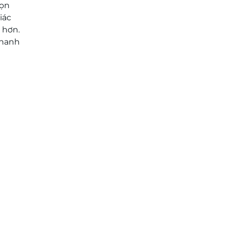
họn
iác
 hơn.
thanh