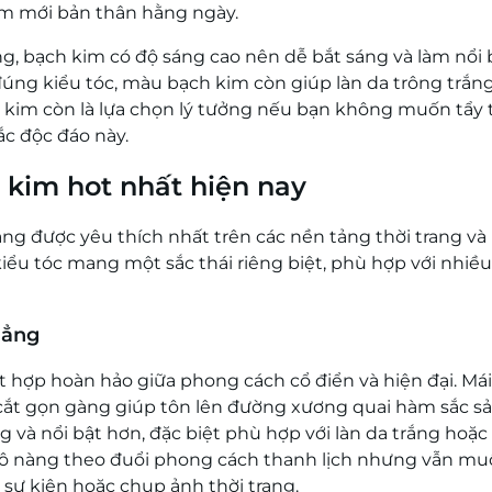
làm mới bản thân hằng ngày.
 bạch kim có độ sáng cao nên dễ bắt sáng và làm nổi 
úng kiểu tóc, màu bạch kim còn giúp làn da trông trắng
ch kim còn là lựa chọn lý tưởng nếu bạn không muốn tẩy 
c độc đáo này.
 kim hot nhất hiện nay
ang được yêu thích nhất trên các nền tảng thời trang v
kiểu tóc mang một sắc thái riêng biệt, phù hợp với nhiều
hẳng
 hợp hoàn hảo giữa phong cách cổ điển và hiện đại. Mái
ắt gọn gàng giúp tôn lên đường xương quai hàm sắc sả
và nổi bật hơn, đặc biệt phù hợp với làn da trắng hoặc
 cô nàng theo đuổi phong cách thanh lịch nhưng vẫn m
 sự kiện hoặc chụp ảnh thời trang.