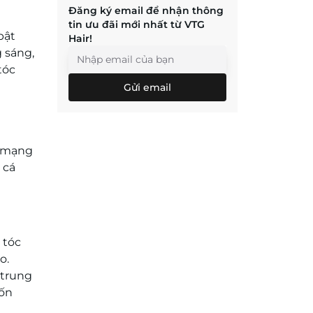
Đăng ký email để nhận thông
tin ưu đãi mới nhất từ VTG
bật
Hair!
 sáng,
tóc
Gửi email
à mạng
 cá
 tóc
o.
 trung
uốn