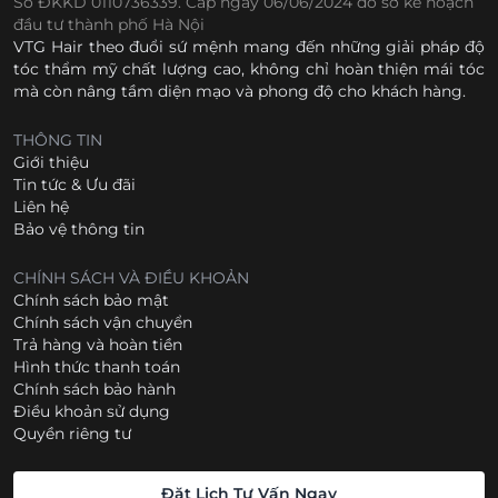
Số ĐKKD 0110736339. Cấp ngày 06/06/2024 do sở kế hoạch
đầu tư thành phố Hà Nội
VTG Hair theo đuổi sứ mệnh mang đến những giải pháp độ
tóc thẩm mỹ chất lượng cao, không chỉ hoàn thiện mái tóc
mà còn nâng tầm diện mạo và phong độ cho khách hàng.
THÔNG TIN
Giới thiệu
Tin tức & Ưu đãi
Liên hệ
Bảo vệ thông tin
CHÍNH SÁCH VÀ ĐIỀU KHOẢN
Chính sách bảo mật
Chính sách vận chuyển
Trả hàng và hoàn tiền
Hình thức thanh toán
Chính sách bảo hành
Điều khoản sử dụng
Quyền riêng tư
Đặt Lịch Tư Vấn Ngay