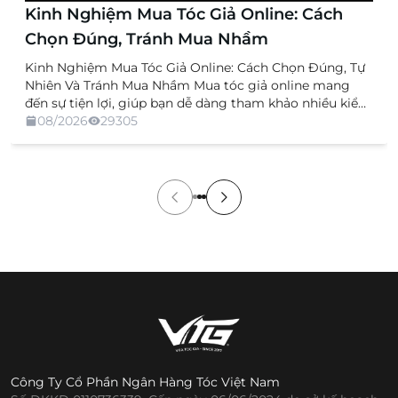
Kinh Nghiệm Mua Tóc Giả Online: Cách
Chọn Đúng, Tránh Mua Nhầm
Kinh Nghiệm Mua Tóc Giả Online: Cách Chọn Đúng, Tự
Nhiên Và Tránh Mua Nhầm Mua tóc giả online mang
đến sự tiện lợi, giúp bạn dễ dàng tham khảo nhiều kiểu
dáng, chất liệu và mức giá mà không cần trực tiếp đến
08/2026
29305
cửa hàng. Tuy nhiên, việc không được xem và thử sản
[…]
Công Ty Cổ Phần Ngân Hàng Tóc Việt Nam