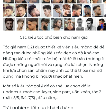
Các kiểu tóc phổ biến cho nam giới
Tóc giả nam D21 được thiết kế viền siêu mỏng để dễ
dàng tạo được những kiểu tóc đẹp có độ khó cao.
Những kiểu tóc hớt toàn bộ mái để lộ trán thường ít
được những người hói và rụng tóc lựa chọn. Nhưng
khi lựa chọn sản phẩm này anh có thể thoải mái sử
dụng mà không bị người khác phát hiện.
Một số kiểu tóc gợi ý để có thể lựa chọn đó là:
undercut, mohican, layer, side part, uốn xoăn, tóc 2
mái ( 5/5, 6/4, 7/3) , đầu nấm,…
Trải nghiệm tốt của khách hàng