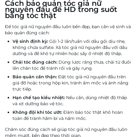
Cách bảo quản tóc giả nữ
nguyên đầu đế HD trong suốt
bằng tóc thật
Để tóc giả nữ nguyên đầu luôn bền đẹp, bạn cần vệ sinh và
bảo quản đúng cách:
Vệ sinh định kỳ:
Gội 1-2 lần/tuần với dầu gội dịu nhẹ,
không chứa sulfate. Xả tóc giả nữ nguyên đầu với dầu
dưỡng và để khô tự nhiên hoặc sấy ở nhiệt độ thấp.
Chải tóc đúng cách:
Dùng lược răng thưa, chải từ đuôi
lên chân tóc để tránh rối và gãy rụng.
Bảo quản cẩn thận:
Đặt tóc giả nữ nguyên đầu trên
giá đỡ hoặc trong hộp kín, tránh ẩm mốc và ánh nắng
trực tiếp.
Hạn chế tạo kiểu nhiệt:
Nếu cần, dùng nhiệt độ thấp
và xịt dưỡng bảo vệ tóc.
Không đội khi tóc ướt:
Đảm bảo tóc thật khô hoàn
toàn để tránh hầm bí và nấm mốc.
Chăm sóc đúng cách sẽ giúp tóc giả nữ nguyên đầu luôn
mềm mượt, bền đẹp theo thời gian.