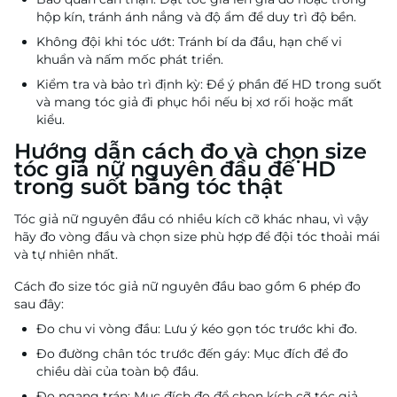
hộp kín, tránh ánh nắng và độ ẩm để duy trì độ bền.
Không đội khi tóc ướt: Tránh bí da đầu, hạn chế vi
khuẩn và nấm mốc phát triển.
Kiểm tra và bảo trì định kỳ: Để ý phần đế HD trong suốt
và mang tóc giả đi phục hồi nếu bị xơ rối hoặc mất
kiểu.
Hướng dẫn cách đo và chọn size
tóc giả nữ nguyên đầu đế HD
trong suốt bằng tóc thật
Tóc giả nữ nguyên đầu có nhiều kích cỡ khác nhau, vì vậy
hãy đo vòng đầu và chọn size phù hợp để đội tóc thoải mái
và tự nhiên nhất.
Cách đo size tóc giả nữ nguyên đầu bao gồm 6 phép đo
sau đây:
Đo chu vi vòng đầu: Lưu ý kéo gọn tóc trước khi đo.
Đo đường chân tóc trước đến gáy: Mục đích để đo
chiều dài của toàn bộ đầu.
Đo ngang trán: Mục đích đo để chọn kích cỡ tóc giả.