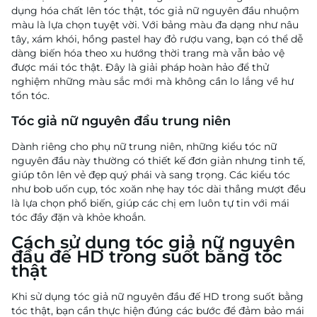
dụng hóa chất lên tóc thật, tóc giả nữ nguyên đầu nhuộm
màu là lựa chọn tuyệt vời. Với bảng màu đa dạng như nâu
tây, xám khói, hồng pastel hay đỏ rượu vang, bạn có thể dễ
dàng biến hóa theo xu hướng thời trang mà vẫn bảo vệ
được mái tóc thật. Đây là giải pháp hoàn hảo để thử
nghiệm những màu sắc mới mà không cần lo lắng về hư
tổn tóc.
Tóc giả nữ nguyên đầu trung niên
Dành riêng cho phụ nữ trung niên, những kiểu tóc nữ
nguyên đầu này thường có thiết kế đơn giản nhưng tinh tế,
giúp tôn lên vẻ đẹp quý phái và sang trọng. Các kiểu tóc
như bob uốn cụp, tóc xoăn nhẹ hay tóc dài thẳng mượt đều
là lựa chọn phổ biến, giúp các chị em luôn tự tin với mái
tóc đầy đặn và khỏe khoắn.
Cách sử dụng tóc giả nữ nguyên
đầu đế HD trong suốt bằng tóc
thật
Khi sử dụng tóc giả nữ nguyên đầu đế HD trong suốt bằng
tóc thật, bạn cần thực hiện đúng các bước để đảm bảo mái