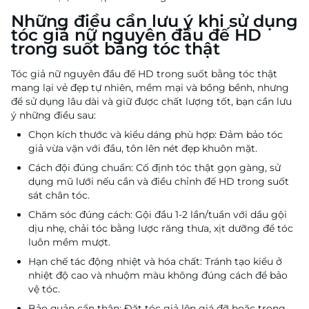
Những điều cần lưu ý khi sử dụng
tóc giả nữ nguyên đầu đế HD
trong suốt bằng tóc thật
Tóc giả nữ nguyên đầu đế HD trong suốt bằng tóc thật
mang lại vẻ đẹp tự nhiên, mềm mại và bồng bềnh, nhưng
để sử dụng lâu dài và giữ được chất lượng tốt, bạn cần lưu
ý những điều sau:
Chọn kích thước và kiểu dáng phù hợp: Đảm bảo tóc
giả vừa vặn với đầu, tôn lên nét đẹp khuôn mặt.
Cách đội đúng chuẩn: Cố định tóc thật gọn gàng, sử
dụng mũ lưới nếu cần và điều chỉnh đế HD trong suốt
sát chân tóc.
Chăm sóc đúng cách: Gội đầu 1-2 lần/tuần với dầu gội
dịu nhẹ, chải tóc bằng lược răng thưa, xịt dưỡng để tóc
luôn mềm mượt.
Hạn chế tác động nhiệt và hóa chất: Tránh tạo kiểu ở
nhiệt độ cao và nhuộm màu không đúng cách để bảo
vệ tóc.
Bảo quản cẩn thận: Đặt tóc giả lên giá đỡ hoặc trong