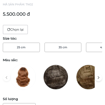
MÃ SẢN PHẨM:
TN02
5.500.000 đ
Chọn lại
Size tóc:
25 cm
35 cm
45
Màu sắc:
Số lượng