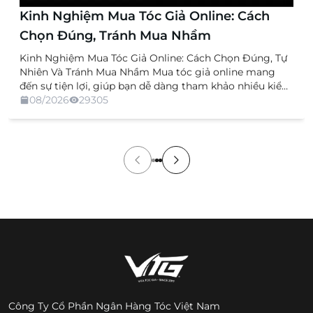
Kinh Nghiệm Mua Tóc Giả Online: Cách
Chọn Đúng, Tránh Mua Nhầm
Kinh Nghiệm Mua Tóc Giả Online: Cách Chọn Đúng, Tự
Nhiên Và Tránh Mua Nhầm Mua tóc giả online mang
đến sự tiện lợi, giúp bạn dễ dàng tham khảo nhiều kiểu
dáng, chất liệu và mức giá mà không cần trực tiếp đến
08/2026
29305
cửa hàng. Tuy nhiên, việc không được xem và thử sản
[…]
Công Ty Cổ Phần Ngân Hàng Tóc Việt Nam