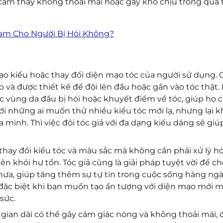
 cảm thấy không thoải mái hoặc gây khó chịu trong quá 
am Cho Người Bị Hói Không?
tạo kiểu hoặc thay đổi diện mạo tóc của người sử dụng.
p và được thiết kế để đội lên đầu hoặc gắn vào tóc thật.
 vùng da đầu bị hói hoặc khuyết điểm về tóc, giúp họ c
i với những ai muốn thử nhiều kiểu tóc mới lạ, nhưng lại 
ình. Thì việc đội tóc giả với đa dạng kiểu dáng sẽ giú
thay đổi kiểu tóc và màu sắc mà không cần phải xử lý h
iên khỏi hư tổn. Tóc giả cũng là giải pháp tuyệt vời để ch
hưa, giúp tăng thêm sự tự tin trong cuộc sống hàng ngà
ịp đặc biệt khi bạn muốn tạo ấn tượng với diện mạo mới 
sức.
i gian dài có thể gây cảm giác nóng và không thoải mái, 