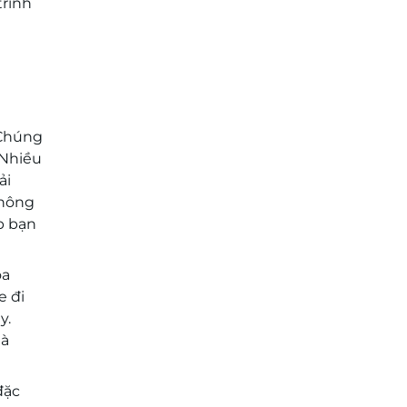
trình
 Chúng
 Nhiều
ải
không
p bạn
óa
e đi
y.
mà
đặc