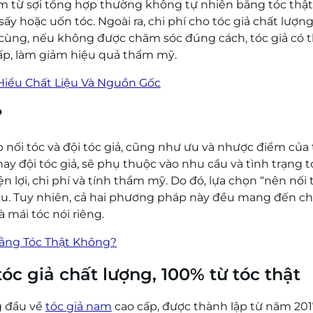
 làm từ sợi tổng hợp thường không tự nhiên bằng tóc thật
ấy hoặc uốn tóc. Ngoài ra, chi phí cho tóc giả chất lượn
i cùng, nếu không được chăm sóc đúng cách, tóc giả có t
ấp, làm giảm hiệu quả thẩm mỹ.
Hiểu Chất Liệu Và Nguồn Gốc
?
 nối tóc và đội tóc giả, cũng như ưu và nhược điểm của
ay đội tóc giả, sẽ phụ thuộc vào nhu cầu và tình trạng t
n lợi, chi phí và tính thẩm mỹ. Do đó, lựa chọn “nên nối 
hau. Tuy nhiên, cả hai phương pháp này đều mang đến c
 mái tóc nói riêng.
ằng Tóc Thật Không?
óc giả chất lượng, 100% từ tóc thật
g đầu về
tóc giả nam
cao cấp, được thành lập từ năm 201