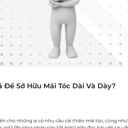
ả Để Sở Hữu Mái Tóc Dài Và Dày?
 biến cho những ai có nhu cầu cải thiện mái tóc, cũng như
óc giả? Phương pháp nào tốt hơn? Hãy đọc bài viết sau đ