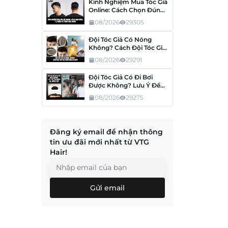
Kinh Nghiệm Mua Tóc Giả
Online: Cách Chọn Đúng,
Tránh Mua Nhầm
08/2026
29305
Đội Tóc Giả Có Nóng
Không? Cách Đội Tóc Giả
Thoải Mái Cả Ngày
08/2026
29291
Đội Tóc Giả Có Đi Bơi
Được Không? Lưu Ý Để
Tóc Không Hư, Không
08/2026
29275
Tuột
Đăng ký email để nhận thông
tin ưu đãi mới nhất từ VTG
Hair!
Gửi email