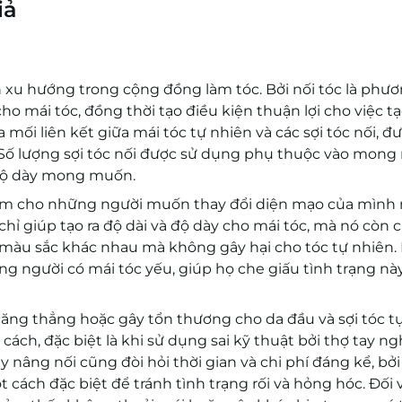
iả
 xu hướng trong cộng đồng làm tóc. Bởi nối tóc là phư
ho mái tóc, đồng thời tạo điều kiện thuận lợi cho việc t
mối liên kết giữa mái tóc tự nhiên và các sợi tóc nối, đ
n. Số lượng sợi tóc nối được sử dụng phụ thuộc vào mon
 độ dày mong muốn.
iểm cho những người muốn thay đổi diện mạo của mình
hỉ giúp tạo ra độ dài và độ dày cho mái tóc, mà nó còn 
màu sắc khác nhau mà không gây hại cho tóc tự nhiên. 
ng người có mái tóc yếu, giúp họ che giấu tình trạng nà
 căng thẳng hoặc gây tổn thương cho da đầu và sợi tóc t
ch, đặc biệt là khi sử dụng sai kỹ thuật bởi thợ tay n
y nâng nối cũng đòi hỏi thời gian và chi phí đáng kể, bởi 
cách đặc biệt để tránh tình trạng rối và hỏng hóc. Đối 