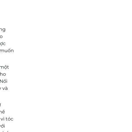
ơng
ạo
ược
g muốn
 một
cho
Nối
y và
ự
ghề
vì tóc
với