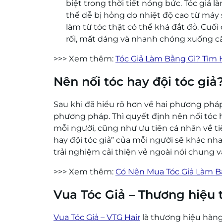
biệt trong thời tiết nóng bức. Tóc giả
thể dễ bị hỏng do nhiệt độ cao từ máy s
làm từ tóc thật có thể khá đắt đỏ. Cuố
rối, mất dáng và nhanh chóng xuống c
>>> Xem thêm:
Tóc Giả Làm Bằng Gì? Tìm 
Nên nối tóc hay đội tóc giả
Sau khi đã hiểu rõ hơn về hai phương pháp
phương pháp. Thì quyết định nên nối tóc h
mỗi người, cũng như ưu tiên cá nhân về tiệ
hay đội tóc giả” của mỗi người sẽ khác n
trải nghiệm cải thiện vẻ ngoài nói chung và
>>> Xem thêm:
Có Nên Mua Tóc Giả Làm B
Vua Tóc Giả – Thương hiệu t
Vua Tóc Giả – VTG Hair
là thương hiệu hàn