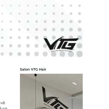
Salon VTG Hair
 vẻ
ể có