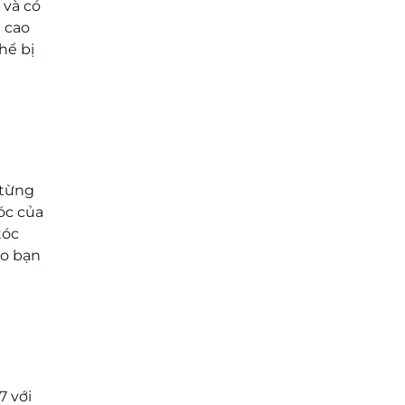
 và có
g cao
hể bị
 từng
óc của
tóc
ho bạn
7 với