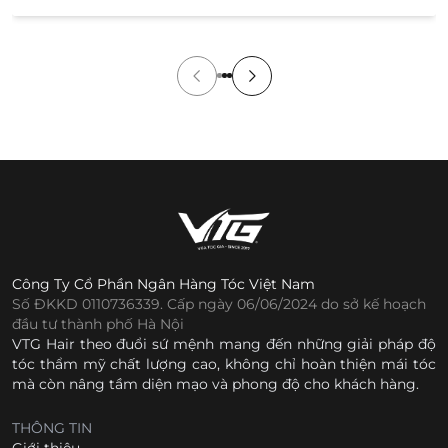
cửa hàng. Tuy nhiên, việc không được xem và thử sản
[…]
Công Ty Cổ Phần Ngân Hàng Tóc Việt Nam
Số ĐKKD 0110736339. Cấp ngày 06/06/2024 do sở kế hoạch
đầu tư thành phố Hà Nội
VTG Hair theo đuổi sứ mệnh mang đến những giải pháp độ
tóc thẩm mỹ chất lượng cao, không chỉ hoàn thiện mái tóc
mà còn nâng tầm diện mạo và phong độ cho khách hàng.
THÔNG TIN