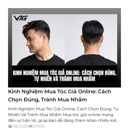
Kinh Nghiệm Mua Tóc Giả Online: Cách
Chọn Đúng, Tránh Mua Nhầm
Kinh Nghiệm Mua Tóc Giả Online: Cách Chọn Đúng, Tự
Nhiên Và Tránh Mua Nhầm Mua tóc giả online mang
đến sự tiện lợi, giúp bạn dễ dàng tham khảo nhiều kiểu
dáng, chất liệu và mức giá mà không cần trực tiếp đến
08/2026
29305