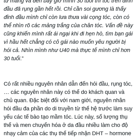
từ mảng và đến bây giờ mình 30 tuổi thì tóc trên đỉnh
đầu đã rụng gần hết rồi. Chỉ cần soi gương là thấy
đỉnh đầu mình chỉ còn lưa thưa vài cọng tóc, còn có
thể nhìn rõ các mảng trắng của chân tóc. Vấn đề này
cũng khiến mình rất ái ngại khi đi hẹn hò, tìm bạn gái
vì hầu hết chẳng có cô gái nào muốn yêu người bị
hói cả. Nhìn mình như U40 mà thực tế mình chỉ hơn
30 tuổi
.”
Có rất nhiều nguyên nhân dẫn đến hói đầu, rụng tóc,
… các nguyên nhân này có thể do khách quan và
chủ quan. Đặc biệt đối với nam giới, nguyên nhân
hói đầu đa phần do di truyền từ thế hệ trước làm suy
yếu các tế bào tạo mầm tóc. Lúc này, số lượng thụ
thể và men chuyển hóa ở da đầu nhiều làm cho độ
nhạy cảm của các thụ thể tiếp nhận DHT – hormone