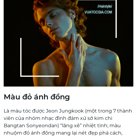
Màu đỏ ánh đồng
Là màu tóc được Jeon Jungkook (một trong 7 thành
viên của nhóm nhạc đình đám xứ sở kim chi
Bangtan Sonyeondan) “lăng xê” nhiệt tình; màu
nhuộm đỏ ánh đồng mang lại nét đẹp phá cách,