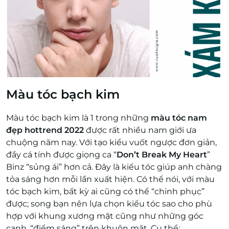
Màu tóc bạch kim
Màu tóc bạch kim là 1 trong những
màu tóc nam
đẹp hottrend 2022
được rất nhiều nam giới ưa
chuộng năm nay. Với tạo kiểu vuốt ngược đơn giản,
đầy cá tính được giọng ca “
Don’t Break My Heart
”
Binz “sủng ái” hơn cả. Đây là kiểu tóc giúp anh chàng
tỏa sáng hơn mỗi lần xuất hiện. Có thể nói, với màu
tóc bạch kim, bất kỳ ai cũng có thể “chinh phục”
được; song bạn nên lựa chọn kiểu tóc sao cho phù
hợp với khung xương mặt cũng như những góc
cạnh, “điểm sáng” trên khuôn mặt. Cụ thể: