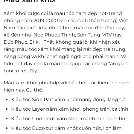
Xám khói được coi là màu tóc nam đẹp hot-trend
những năm 2019-2020 khi các idol (thần tượng) Việt
Nam “lăng xê” khá nhiệt tình màu tóc độc đáo này;
kể đến như: Noo Phước Thịnh, Sơn Tùng MTV hay
Đức Phúc, Erik,… Thật không quá lời khi nhận xét
rằng; màu tóc xám khói mang lại nét đẹp trẻ trung,
năng động và khí chất ngời ngời cho phái mạnh. Và
hơn hết đây còn là màu tóc giúp các chàng “ăn gian”
tuổi rõ rệt đấy.
Màu xám khói phù hợp với hầu hết các kiểu tóc nam
hiện nay. Cụ thể:
Kiểu tóc Side Part xám khói: năng động, lãng tử
Kiểu tóc Layer nấm xám khói: phong trần, cá tính
Kiểu tóc Undercut xám khói: mạnh mẽ, nam tính
Kiểu tóc Buzz-cut xám khói: cuốn hút, lịch lãm