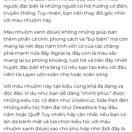
người; đặc biệt là những người có hơi hướng cổ điển,
truyền thống. Tuy nhiên, bạn nên thay đổi góc nhìn
với màu nhuộm này.
Màu nhuộm xanh (blue) không những giúp bạn
thêm phần cá tính, phong cách và “bụi bặm” mà còn
mang lại nét đẹp nam tính vốn có của các chàng
phái mạnh nữa đấy. Ngoài ra, đây còn là màu sắc
mang lại sự phóng khoáng, tươi trẻ và tràn đầy nhiệt
huyết; đặc biệt khá lãng tử nếu bạn tạo kiểu với đầu
nấm tỉa Layer uốn xoăn nhẹ hoặc xoăn sóng.
Với màu nhuộm này, tạo kiểu cũng khá đa dạng và
độc đáo. Ví dụ như, bạn dễ dàng “chinh phục” được
những kiểu tóc cổ điển như: Undercut, Side Part đến
những kiểu tóc hiện đại như: Dreadlock hay đầu
nấm hoặc Quiff. Tuy nhiên, hãy cân nhắc nếu bạn có
làn da bánh mật và lựa chọn kiểu tóc với màu
nhuộm xanh (blue) sao cho phù hợp nhé (bởi đây là