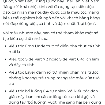
Quốc, Nhật Bản, Trung Quốc hay Thái Lan, Việt Nam
“lăng xê” khá nhiệt tình với đa dạng tạo kiểu độc
đáo. Cá nhân mà nói, đây được coi là màu tóc mang
lại sự trải nghiệm bất ngờ đến với khách hàng bằng
nét đẹp riêng biệt, cá tính và đậm chất “bụi bặm”.
Với màu nhuộm này, bạn có thể tham khảo một số
tạo kiểu cụ thể như sau:
Kiểu tóc Emo Undercut: cổ điển pha chút cá tính,
mới lạ
KIểu tóc Side Part 7 3 hoặc Side Part 6 4: lịch lãm
và đầy cá tính
Kiểu tóc Layer đánh rối tự nhiên phần mái trước:
phóng khoáng, trẻ trung mang sắc màu của tuổi
trẻ
Kiểu tóc bổ luống 6 4 tự nhiên. Với kiểu tóc đơn
giản này; bạn chỉ cần dưỡng tóc sau khi gội và
dùng tay “bổ luống”, vuốt nhẹ sang hai bên cũng