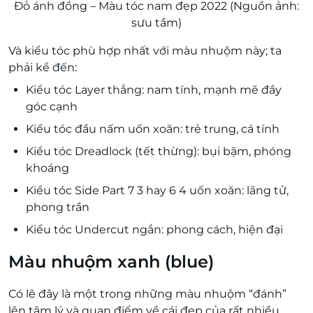
Đỏ ánh đồng – Màu tóc nam đẹp 2022 (Nguồn ảnh:
sưu tầm)
Và kiểu tóc phù hợp nhất với màu nhuộm này; ta
phải kể đến:
Kiểu tóc Layer thẳng: nam tính, mạnh mẽ đầy
góc cạnh
Kiểu tóc đầu nấm uốn xoăn: trẻ trung, cá tính
Kiểu tóc Dreadlock (tết thừng): bụi bặm, phóng
khoáng
Kiểu tóc Side Part 7 3 hay 6 4 uốn xoăn: lãng tử,
phong trần
Kiểu tóc Undercut ngắn: phong cách, hiện đại
Màu nhuộm xanh (blue)
Có lẽ đây là một trong những màu nhuộm “đánh”
lên tâm lý và quan điểm về cái đẹp của rất nhiều