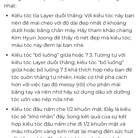
nhạt:
Kiểu tóc tỉa Layer duỗi thẳng. Với kiểu tóc này bạn
nên để mái chéo với độ dài đẹp nhất ở khoảng
dưới hoặc bằng chân mày. Hãy tham khảo chàng
Kim Hyun Joong để thấy rõ nét đẹp mà kiểu tóc;
màu tóc này đem lại bạn nhé.
Kiểu tóc “bổ luống” giữa hoặc 7 3. Tương tự với
kiểu tóc Layer duỗi thẳng; kiểu tóc “bổ luống”
giữa hoặc bổ luống 7 3 khá thích hợp nếu bạn để
tóc suôn thẳng tự nhiên. Hoặc có thể phá cách
hơn với việc tạo độ messy (rối) cho phần mái
bằng tay và nên nhớ hãy sử dụng dầu xịt dưỡng
tóc uốn vào nếp nữa nhé.
Kiểu tóc đầu nấm che 1/2 khuôn mặt. Đây là kiểu
tóc sẽ “khó nhằn” đấy. Song kết quả của sự kết
hợp kiểu tóc đầu nấm che đi 1/2 khuôn mặt và
màu nhuộm vàng kim nhạt lại mang đến sức hút