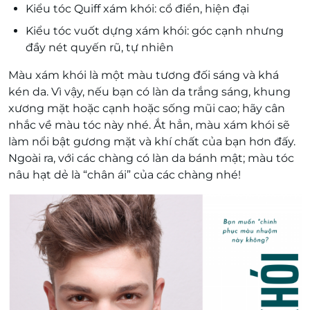
Kiểu tóc Quiff xám khói: cổ điển, hiện đại
Kiểu tóc vuốt dựng xám khói: góc cạnh nhưng
đầy nét quyến rũ, tự nhiên
Màu xám khói là một màu tương đối sáng và khá
kén da. Vì vậy, nếu bạn có làn da trắng sáng, khung
xương mặt hoặc cạnh hoặc sống mũi cao; hãy cân
nhắc về màu tóc này nhé. Ắt hẳn, màu xám khói sẽ
làm nổi bật gương mặt và khí chất của bạn hơn đấy.
Ngoài ra, với các chàng có làn da bánh mật; màu tóc
nâu hạt dẻ là “chân ái” của các chàng nhé!