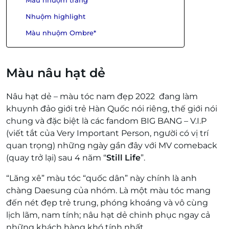
Màu nhuộm trắng
Nhuộm highlight
Màu nhuộm Ombre*
Màu nâu hạt dẻ
Nâu hạt dẻ – màu tóc nam đẹp 2022 đang làm
khuynh đảo giới trẻ Hàn Quốc nói riêng, thế giới nói
chung và đặc biệt là các fandom BIG BANG – V.I.P
(viết tắt của Very Important Person, người có vị trí
quan trọng) những ngày gần đây với MV comeback
(quay trở lại) sau 4 năm “
Still Life
”.
“Lăng xê” màu tóc “quốc dân” này chính là anh
chàng Daesung của nhóm. Là một màu tóc mang
đến nét đẹp trẻ trung, phóng khoáng và vô cùng
lịch lãm, nam tính; nâu hạt dẻ chinh phục ngay cả
những khách hàng khó tính nhất.