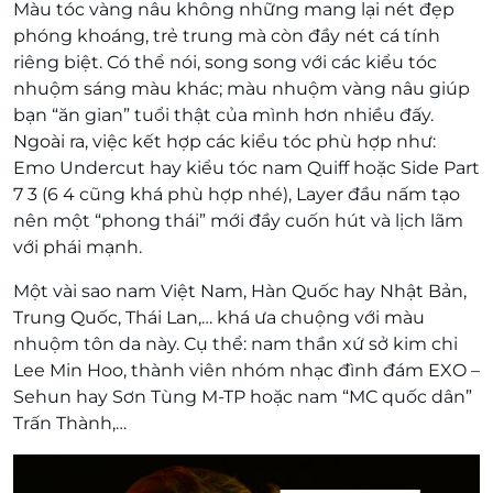
Màu tóc vàng nâu không những mang lại nét đẹp
phóng khoáng, trẻ trung mà còn đầy nét cá tính
riêng biệt. Có thể nói, song song với các kiểu tóc
nhuộm sáng màu khác; màu nhuộm vàng nâu giúp
bạn “ăn gian” tuổi thật của mình hơn nhiều đấy.
Ngoài ra, việc kết hợp các kiểu tóc phù hợp như:
Emo Undercut hay kiểu tóc nam Quiff hoặc Side Part
7 3 (6 4 cũng khá phù hợp nhé), Layer đầu nấm tạo
nên một “phong thái” mới đầy cuốn hút và lịch lãm
với phái mạnh.
Một vài sao nam Việt Nam, Hàn Quốc hay Nhật Bản,
Trung Quốc, Thái Lan,… khá ưa chuộng với màu
nhuộm tôn da này. Cụ thể: nam thần xứ sở kim chi
Lee Min Hoo, thành viên nhóm nhạc đình đám EXO –
Sehun hay Sơn Tùng M-TP hoặc nam “MC quốc dân”
Trấn Thành,…