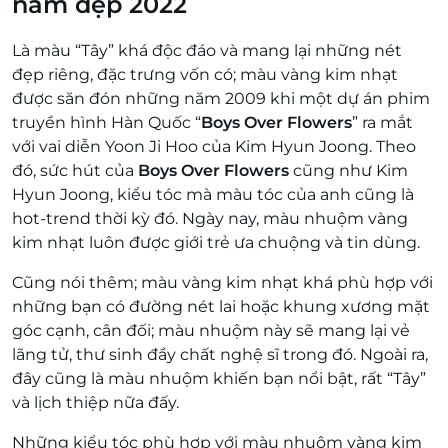
nam đẹp 2022
Là màu “Tây” khá độc đáo và mang lại những nét
đẹp riêng, đặc trưng vốn có; màu vàng kim nhạt
được săn đón những năm 2009 khi một dự án phim
truyền hình Hàn Quốc “
Boys Over Flowers
” ra mắt
với vai diễn Yoon Ji Hoo của Kim Hyun Joong. Theo
đó, sức hút của
Boys Over Flowers
cũng như Kim
Hyun Joong, kiểu tóc mà màu tóc của anh cũng là
hot-trend thời kỳ đó. Ngày nay, màu nhuộm vàng
kim nhạt luôn được giới trẻ ưa chuộng và tin dùng.
Cũng nói thêm; màu vàng kim nhạt khá phù hợp với
những bạn có đường nét lai hoặc khung xương mặt
góc cạnh, cân đối; màu nhuộm này sẽ mang lại vẻ
lãng tử, thư sinh đầy chất nghệ sĩ trong đó. Ngoài ra,
đây cũng là màu nhuộm khiến bạn nổi bật, rất “Tây”
và lịch thiệp nữa đấy.
Những kiểu tóc phù hợp với màu nhuộm vàng kim