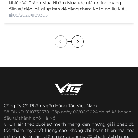
Nhiên Và Tránh Mua Nhầm Mua tóc giả online mang
đến sự tiện lợi, giúp bạn dễ dàng tham khảo nhiều kiểu
dáng, chất liệu và mức giá mà không cần trực tiếp đến
08/2026
29305
cửa hàng. Tuy nhiên, việc không được xem và thử sản
[…]
Công Ty Cổ Phần Ngân Hàng Tóc Việt Nam
Số ĐKKD 0110736339. Cấp ngày 06/06/2024 do sở kế hoạch
đầu tư thành phố Hà Nội
VTG Hair theo đuổi sứ mệnh mang đến những giải pháp độ
tóc thẩm mỹ chất lượng cao, không chỉ hoàn thiện mái tóc
mà còn nâng tầm diện mạo và phong độ cho khách hàng.