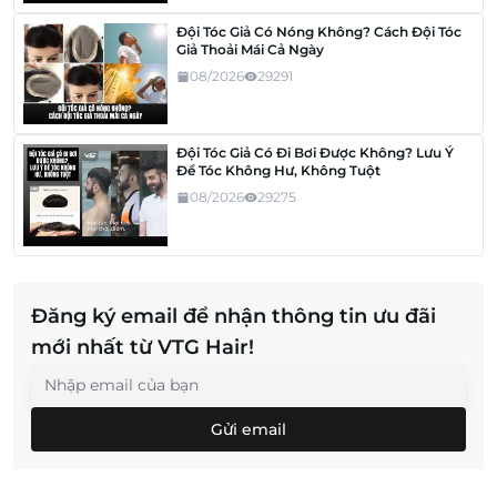
Đội Tóc Giả Có Nóng Không? Cách Đội Tóc
Giả Thoải Mái Cả Ngày
08/2026
29291
Đội Tóc Giả Có Đi Bơi Được Không? Lưu Ý
Để Tóc Không Hư, Không Tuột
08/2026
29275
Đăng ký email để nhận thông tin ưu đãi
mới nhất từ VTG Hair!
Gửi email