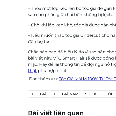
– Thoa một lớp keo lên bộ tóc giả để gắn k
sao cho phần giữa hai bên không bị lệch.
– Chờ khi lớp keo khô, tóc giả được gắn ch
– Nếu muốn tháo tóc giả Undercut cho n
đến bộ tóc.
Chắc hẳn bạn đã hiểu lý do vì sao nên ch
bài viết này, VTG Smart Hair sẽ được đồng
mạo. Hãy để lại thông tin để đội ngũ hỗ t
thật
phù hợp nhất.
Đọc thêm =>>
Tóc Giả Mái M 100% Từ Tóc 
TÓC GIẢ
TÓC GIẢ NAM
SỨC KHỎE TÓC
Bài viết liên quan