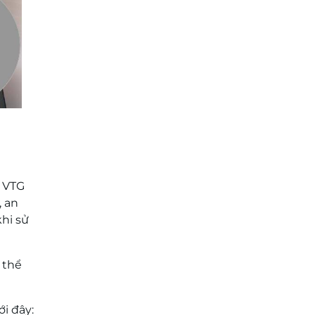
. VTG
, an
hi sử
 thể
i đây: