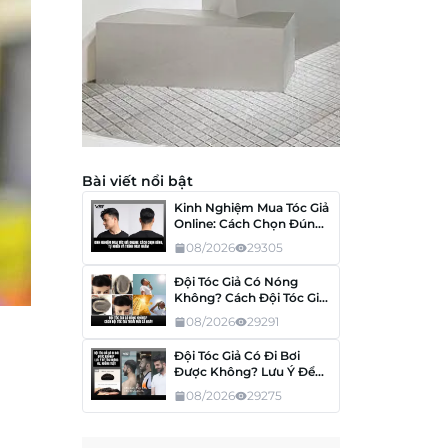
Bài viết nổi bật
Kinh Nghiệm Mua Tóc Giả
Online: Cách Chọn Đúng,
Tránh Mua Nhầm
08/2026
29305
Đội Tóc Giả Có Nóng
Không? Cách Đội Tóc Giả
Thoải Mái Cả Ngày
08/2026
29291
Đội Tóc Giả Có Đi Bơi
Được Không? Lưu Ý Để
Tóc Không Hư, Không
08/2026
29275
Tuột