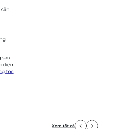
ý căn
ởng
g sau
i diện
ng tóc
Xem tất cả