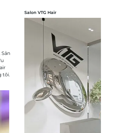
Salon VTG Hair
. Sản
ữu
air
 tôi.