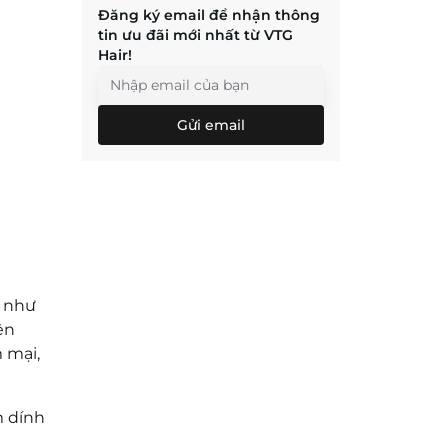
Đăng ký email để nhận thông
tin ưu đãi mới nhất từ VTG
Hair!
Gửi email
n như
ên
 mại,
m dính