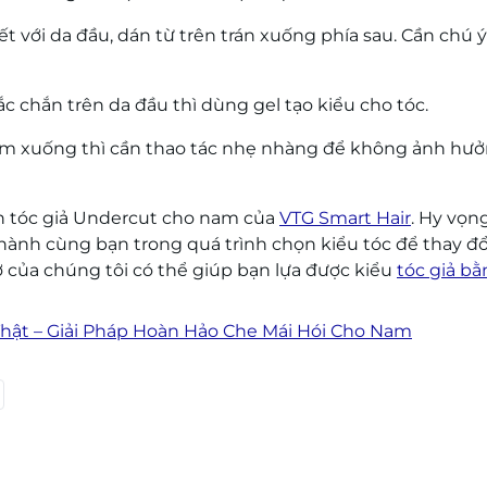
ết với da đầu, dán từ trên trán xuống phía sau. Cần chú 
ắc chắn trên da đầu thì dùng gel tạo kiểu cho tóc.
am xuống thì cần thao tác nhẹ nhàng để không ảnh hư
ọn tóc giả Undercut cho nam của
VTG Smart Hair
. Hy vọn
 hành cùng bạn trong quá trình chọn kiểu tóc để thay đổ
rợ của chúng tôi có thể giúp bạn lựa được kiểu
tóc giả bằ
Thật – Giải Pháp Hoàn Hảo Che Mái Hói Cho Nam