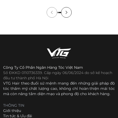
[…]
Công Ty Cổ Phần Ngân Hàng Tóc Việt Nam
Số ĐKKD 0110736339. Cấp ngày 06/06/2024 do sở kế hoạch
đầu tư thành phố Hà Nội
VTG Hair theo đuổi sứ mệnh mang đến những giải pháp độ
tóc thẩm mỹ chất lượng cao, không chỉ hoàn thiện mái tóc
mà còn nâng tầm diện mạo và phong độ cho khách hàng.
THÔNG TIN
Giới thiệu
Tin tức & Ưu đãi