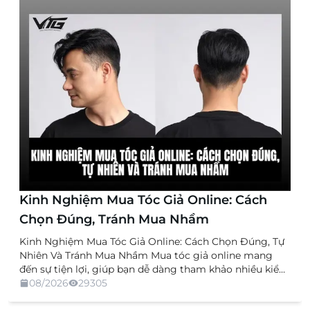
Kinh Nghiệm Mua Tóc Giả Online: Cách
Chọn Đúng, Tránh Mua Nhầm
Kinh Nghiệm Mua Tóc Giả Online: Cách Chọn Đúng, Tự
Nhiên Và Tránh Mua Nhầm Mua tóc giả online mang
đến sự tiện lợi, giúp bạn dễ dàng tham khảo nhiều kiểu
dáng, chất liệu và mức giá mà không cần trực tiếp đến
08/2026
29305
cửa hàng. Tuy nhiên, việc không được xem và thử sản