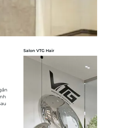
Salon VTG Hair
 gần
ánh
sau