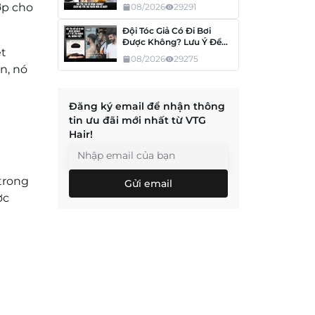
Thoải Mái Cả Ngày
ợp cho
08/2026
29291
Đội Tóc Giả Có Đi Bơi
Được Không? Lưu Ý Để
ệt
Tóc Không Hư, Không
08/2026
29275
Tuột
n, nó
Đăng ký email để nhận thông
tin ưu đãi mới nhất từ VTG
Hair!
trong
Gửi email
ợc