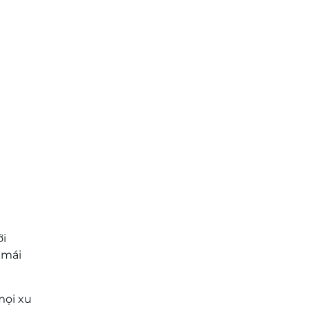
ới
 mái
mọi xu