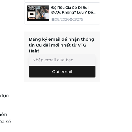
Đội Tóc Giả Có Đi Bơi
Được Không? Lưu Ý Để
Tóc Không Hư, Không
08/2026
29275
Tuột
Đăng ký email để nhận thông
tin ưu đãi mới nhất từ VTG
Hair!
Gửi email
 dục
nên
òa sẽ
.