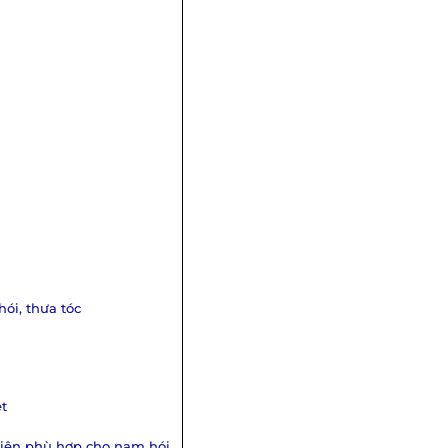
ói, thưa tóc
ệt
kiện phù hợp cho nam hói