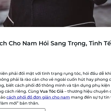
ch Cho Nam Hói Sang Trọng, Tinh Tế
iên phải đối mặt với tình trạng rụng tóc, hói đầu dễ kh
không phải là rào cản cho vẻ ngoài cuốn hút hay phong 
dáng, biết cách phối đồ thông minh và tận dụng phụ kiệ
ng cách riêng. Cùng
Vua Tóc Giả
– thương hiệu chuyên 
hảo
cách phối đồ đơn giản cho nam
mang đến sự tự tin 
“làm mới” bản thân.