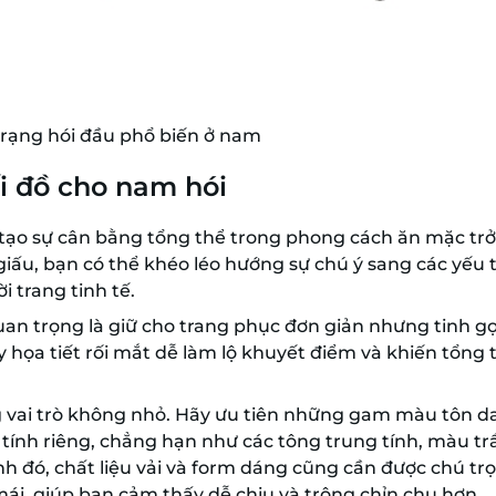
trạng hói đầu phổ biến ở nam
i đồ cho nam hói
 tạo sự cân bằng tổng thể trong phong cách ăn mặc tr
giấu, bạn có thể khéo léo hướng sự chú ý sang các yếu 
 trang tinh tế.
an trọng là giữ cho trang phục đơn giản nhưng tinh gọ
 họa tiết rối mắt dễ làm lộ khuyết điểm và khiến tổng 
 vai trò không nhỏ. Hãy ưu tiên những gam màu tôn d
 tính riêng, chẳng hạn như các tông trung tính, màu t
nh đó, chất liệu vải và form dáng cũng cần được chú tr
ái, giúp bạn cảm thấy dễ chịu và trông chỉn chu hơn.