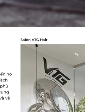
Salon VTG Hair
iến họ
cách
n phù
cung
và vẻ