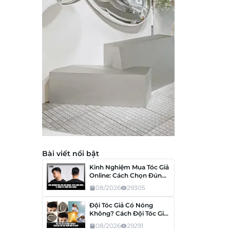
Bài viết nổi bật
Kinh Nghiệm Mua Tóc Giả
Online: Cách Chọn Đúng,
Tránh Mua Nhầm
08/2026
29305
Đội Tóc Giả Có Nóng
Không? Cách Đội Tóc Giả
Thoải Mái Cả Ngày
08/2026
29291