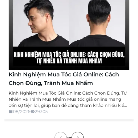
Kinh Nghiệm Mua Tóc Giả Online: Cách
Chọn Đúng, Tránh Mua Nhầm
Kinh Nghiệm Mua Tóc Giả Online: Cách Chọn Đúng, Tự
Nhiên Và Tránh Mua Nhầm Mua tóc giả online mang
đến sự tiện lợi, giúp bạn dễ dàng tham khảo nhiều kiểu
dáng, chất liệu và mức giá mà không cần trực tiếp đến
08/2026
29305
cửa hàng. Tuy nhiên, việc không được xem và thử sản
[…]