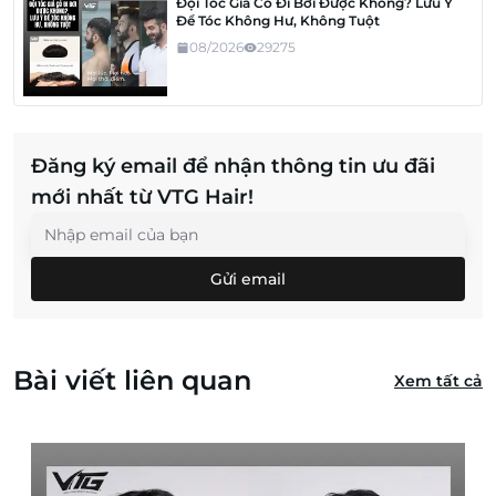
Đội Tóc Giả Có Đi Bơi Được Không? Lưu Ý
Để Tóc Không Hư, Không Tuột
08/2026
29275
Đăng ký email để nhận thông tin ưu đãi
mới nhất từ VTG Hair!
Gửi email
Bài viết liên quan
Xem tất cả