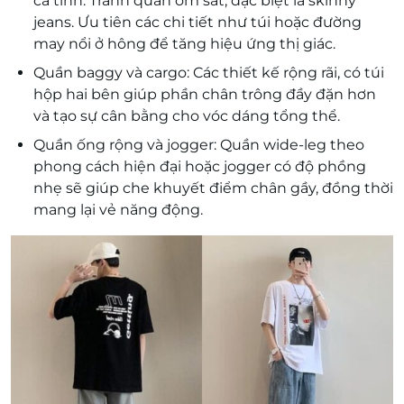
cá tính. Tránh quần ôm sát, đặc biệt là skinny
jeans. Ưu tiên các chi tiết như túi hoặc đường
may nổi ở hông để tăng hiệu ứng thị giác.
Quần baggy và cargo: Các thiết kế rộng rãi, có túi
hộp hai bên giúp phần chân trông đầy đặn hơn
và tạo sự cân bằng cho vóc dáng tổng thể.
Quần ống rộng và jogger: Quần wide-leg theo
phong cách hiện đại hoặc jogger có độ phồng
nhẹ sẽ giúp che khuyết điểm chân gầy, đồng thời
mang lại vẻ năng động.