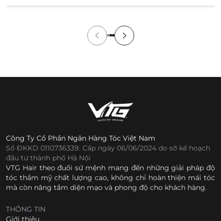
cửa hàng. Tuy nhiên, việc không được xem và thử sản
[…]
Công Ty Cổ Phần Ngân Hàng Tóc Việt Nam
Số ĐKKD 0110736339. Cấp ngày 06/06/2024 do sở kế hoạch
đầu tư thành phố Hà Nội
VTG Hair theo đuổi sứ mệnh mang đến những giải pháp độ
tóc thẩm mỹ chất lượng cao, không chỉ hoàn thiện mái tóc
mà còn nâng tầm diện mạo và phong độ cho khách hàng.
THÔNG TIN
Giới thiệu