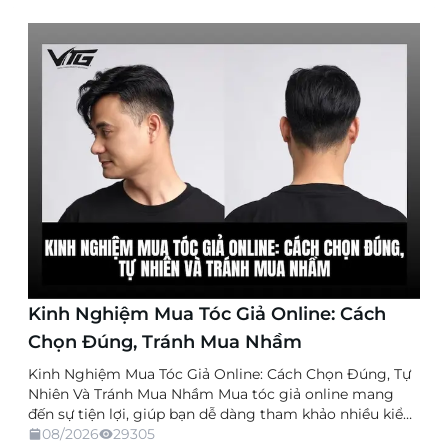
Kinh Nghiệm Mua Tóc Giả Online: Cách
Chọn Đúng, Tránh Mua Nhầm
Kinh Nghiệm Mua Tóc Giả Online: Cách Chọn Đúng, Tự
Nhiên Và Tránh Mua Nhầm Mua tóc giả online mang
đến sự tiện lợi, giúp bạn dễ dàng tham khảo nhiều kiểu
dáng, chất liệu và mức giá mà không cần trực tiếp đến
08/2026
29305