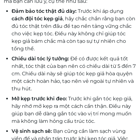
mà bạn cần lưu ý, cụ thể như sau:
Đảm bảo tóc thật đủ dày:
Trước khi áp dụng
cách đội tóc kẹp giả
, hãy chắc chắn rằng bạn còn
đủ tóc thật trên đầu để tạo nền tảng vững chắc
cho việc kẹp tóc. Điều này không chỉ giúp tóc
kẹp giả bám chắc mà còn tạo sự tự nhiên cho
tổng thể.
Chiều dài tóc lý tưởng:
Để có được kết quả tốt
nhất, tóc thật của bạn nên có chiều dài từ 5 đến 7
cm. Chiều dài này sẽ giúp tóc kẹp giả hòa quyện
một cách hoàn hảo, tạo nên vẻ ngoài tự nhiên và
thu hút.
Mở kẹp trước khi đeo:
Trước khi gắn tóc kẹp giả,
hãy nhớ mở kẹp ra một cách cẩn thận. Điều này
giúp bạn dễ dàng gắn tóc vào vị trí mong muốn
mà không làm hỏng cấu trúc tóc.
Vệ sinh sạch sẽ:
Bạn cũng cần làm sạch vùng
viền đế và phần trán trước khi kẹp tóc giả. Việc