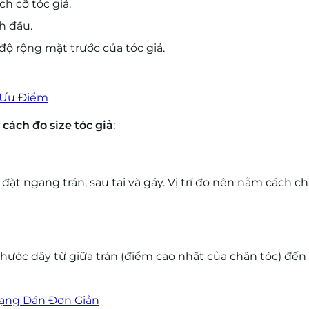
h cỡ tóc giả.
nh đầu.
độ rộng mặt trước của tóc giả.
? Ưu Điểm
ề
cách đo size tóc giả
:
t ngang trán, sau tai và gáy. Vị trí đo nên nằm cách ch
 thước dây từ giữa trán (điểm cao nhất của chân tóc) đến 
Dạng Dán Đơn Giản