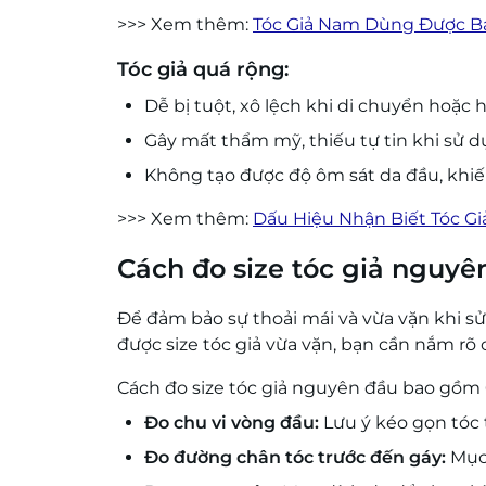
>>> Xem thêm:
Tóc Giả Nam Dùng Được Ba
Tóc giả quá rộng:
Dễ bị tuột, xô lệch khi di chuyển hoặc
Gây mất thẩm mỹ, thiếu tự tin khi sử d
Không tạo được độ ôm sát da đầu, khiến
>>> Xem thêm:
Dấu Hiệu Nhận Biết Tóc G
Cách đo size tóc giả nguyê
Để đảm bảo sự thoải mái và vừa vặn khi sử
được size tóc giả vừa vặn, bạn cần nắm rõ
Cách đo size tóc giả nguyên đầu bao gồm 
Đo chu vi vòng đầu:
Lưu ý kéo gọn tóc 
Đo đường chân tóc trước đến gáy:
Mục 