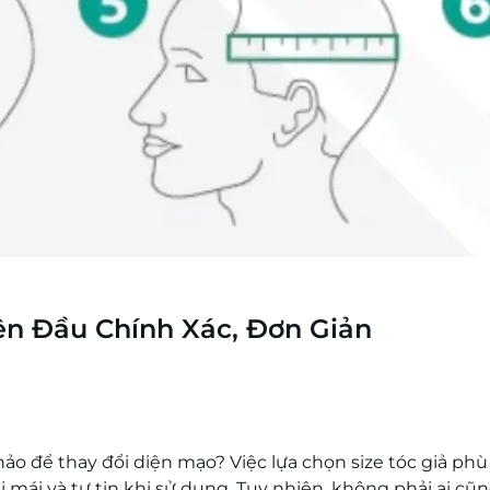
ên Đầu Chính Xác, Đơn Giản
ảo để thay đổi diện mạo? Việc lựa chọn size tóc giả ph
 mái và tự tin khi sử dụng. Tuy nhiên, không phải ai cũn