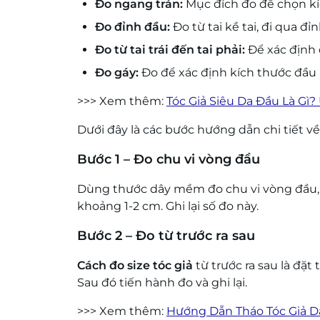
Đo ngang trán:
Mục đích đo để chọn kíc
Đo đỉnh đầu:
Đo từ tai kề tai, đi qua đỉ
Đo từ tai trái đến tai phải:
Để xác định 
Đo gáy:
Đo để xác định kích thước đầu
>>> Xem thêm:
Tóc Giả Siêu Da Đầu Là Gì
Dưới đây là các bước hướng dẫn chi tiết v
Bước 1 – Đo chu vi vòng đầu
Dùng thước dây mềm đo chu vi vòng đầu, đặ
khoảng 1-2 cm. Ghi lại số đo này.
Bước 2 – Đo từ trước ra sau
Cách đo size tóc giả
từ trước ra sau là đặt
Sau đó tiến hành đo và ghi lại.
>>> Xem thêm:
Hướng Dẫn Tháo Tóc Giả 