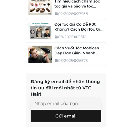
Tìm hiểu cách chăm sóc
tóc giả và bảo vệ tóc
đúng cách tại nhà
02/2026
27938
Đội Tóc Giả Có Dễ Rớt
Không? Cách Đội Tóc Giả
Chắc Chắn Nhất
08/2025
21312
Cách Vuốt Tóc Mohican
Đẹp Đơn Giản, Nhanh
Chóng Tại Nhà
03/2025
26575
Đăng ký email để nhận thông
tin ưu đãi mới nhất từ VTG
Hair!
Gửi email