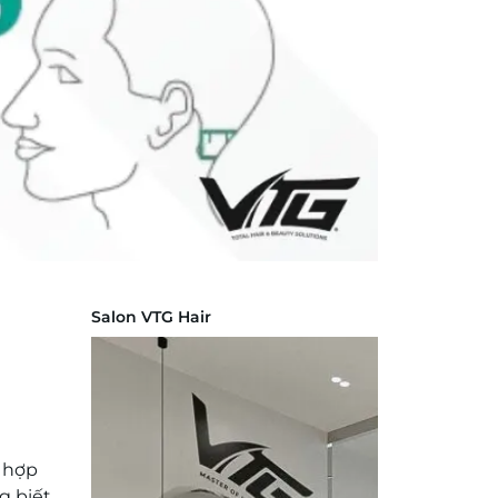
Salon VTG Hair
ù hợp
g biết