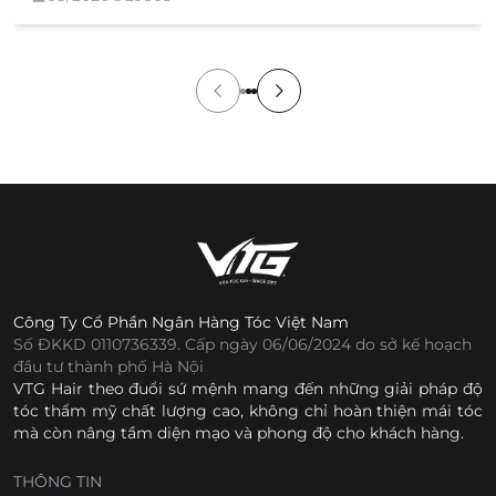
cửa hàng. Tuy nhiên, việc không được xem và thử sản
[…]
Công Ty Cổ Phần Ngân Hàng Tóc Việt Nam
Số ĐKKD 0110736339. Cấp ngày 06/06/2024 do sở kế hoạch
đầu tư thành phố Hà Nội
VTG Hair theo đuổi sứ mệnh mang đến những giải pháp độ
tóc thẩm mỹ chất lượng cao, không chỉ hoàn thiện mái tóc
mà còn nâng tầm diện mạo và phong độ cho khách hàng.
THÔNG TIN