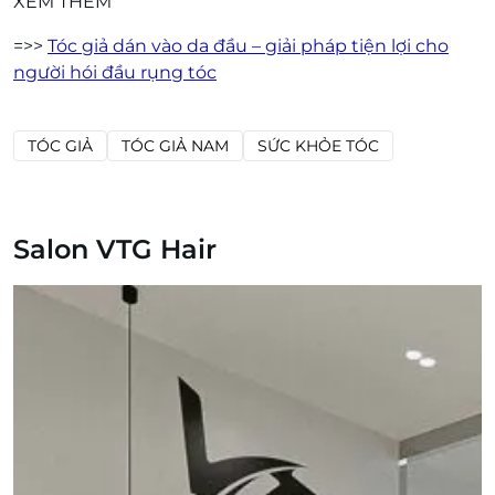
XEM THÊM
=>>
Tóc giả dán vào da đầu – giải pháp tiện lợi cho
người hói đầu rụng tóc
TÓC GIẢ
TÓC GIẢ NAM
SỨC KHỎE TÓC
Salon VTG Hair