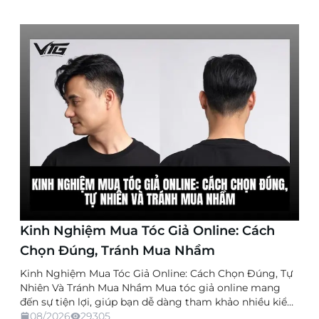
Kinh Nghiệm Mua Tóc Giả Online: Cách
Chọn Đúng, Tránh Mua Nhầm
Kinh Nghiệm Mua Tóc Giả Online: Cách Chọn Đúng, Tự
Nhiên Và Tránh Mua Nhầm Mua tóc giả online mang
đến sự tiện lợi, giúp bạn dễ dàng tham khảo nhiều kiểu
dáng, chất liệu và mức giá mà không cần trực tiếp đến
08/2026
29305