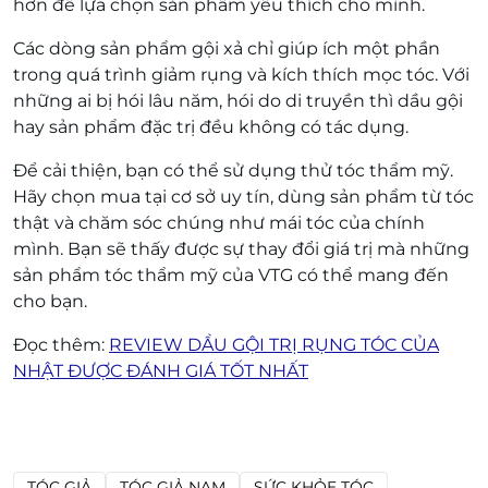
hơn để lựa chọn sản phẩm yêu thích cho mình.
Các dòng sản phẩm gội xả chỉ giúp ích một phần
trong quá trình giảm rụng và kích thích mọc tóc. Với
những ai bị hói lâu năm, hói do di truyền thì dầu gội
hay sản phẩm đặc trị đều không có tác dụng.
Để cải thiện, bạn có thể sử dụng thử tóc thẩm mỹ.
Hãy chọn mua tại cơ sở uy tín, dùng sản phẩm từ tóc
thật và chăm sóc chúng như mái tóc của chính
mình. Bạn sẽ thấy được sự thay đổi giá trị mà những
sản phẩm tóc thẩm mỹ của VTG có thể mang đến
cho bạn.
Đọc thêm:
REVIEW DẦU GỘI TRỊ RỤNG TÓC CỦA
NHẬT ĐƯỢC ĐÁNH GIÁ TỐT NHẤT
TÓC GIẢ
TÓC GIẢ NAM
SỨC KHỎE TÓC