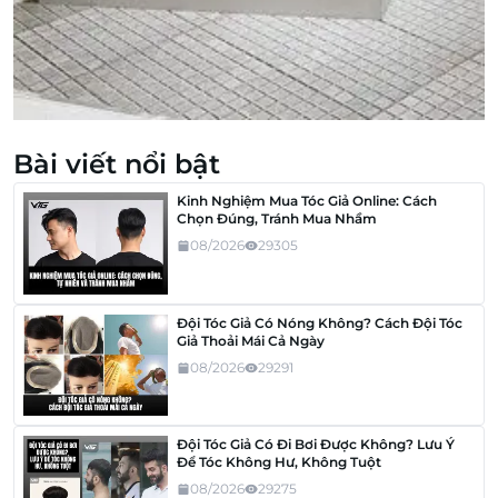
Bài viết nổi bật
Kinh Nghiệm Mua Tóc Giả Online: Cách
Chọn Đúng, Tránh Mua Nhầm
08/2026
29305
Đội Tóc Giả Có Nóng Không? Cách Đội Tóc
Giả Thoải Mái Cả Ngày
08/2026
29291
Đội Tóc Giả Có Đi Bơi Được Không? Lưu Ý
Để Tóc Không Hư, Không Tuột
08/2026
29275