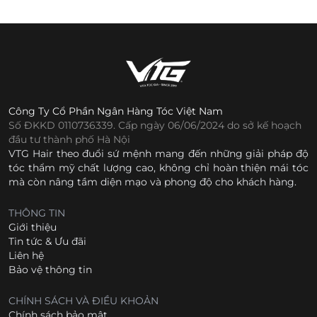
Công Ty Cổ Phần Ngân Hàng Tóc Việt Nam
Số ĐKKD 0110736339. Cấp ngày 06/06/2024 do sở kế hoạch
đầu tư thành phố Hà Nội
VTG Hair theo đuổi sứ mệnh mang đến những giải pháp độ
tóc thẩm mỹ chất lượng cao, không chỉ hoàn thiện mái tóc
mà còn nâng tầm diện mạo và phong độ cho khách hàng.
THÔNG TIN
Giới thiệu
Tin tức & Ưu đãi
Liên hệ
Bảo vệ thông tin
CHÍNH SÁCH VÀ ĐIỀU KHOẢN
Chính sách bảo mật