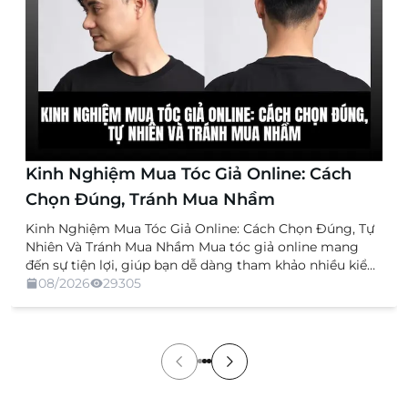
Kinh Nghiệm Mua Tóc Giả Online: Cách
Chọn Đúng, Tránh Mua Nhầm
Kinh Nghiệm Mua Tóc Giả Online: Cách Chọn Đúng, Tự
Nhiên Và Tránh Mua Nhầm Mua tóc giả online mang
đến sự tiện lợi, giúp bạn dễ dàng tham khảo nhiều kiểu
dáng, chất liệu và mức giá mà không cần trực tiếp đến
08/2026
29305
cửa hàng. Tuy nhiên, việc không được xem và thử sản
[…]