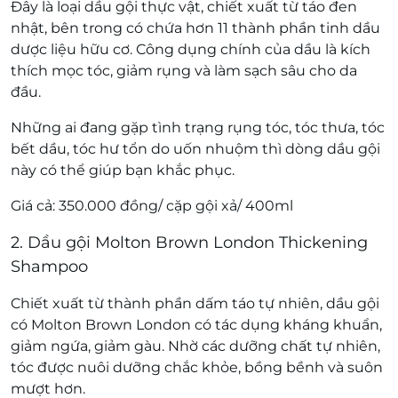
Đây là loại dầu gội thực vật, chiết xuất từ táo đen
nhật, bên trong có chứa hơn 11 thành phần tinh dầu
dược liệu hữu cơ. Công dụng chính của dầu là kích
thích mọc tóc, giảm rụng và làm sạch sâu cho da
đầu.
Những ai đang gặp tình trạng rụng tóc, tóc thưa, tóc
bết dầu, tóc hư tổn do uốn nhuộm thì dòng dầu gội
này có thể giúp bạn khắc phục.
Giá cả: 350.000 đồng/ cặp gội xả/ 400ml
2. Dầu gội Molton Brown London Thickening
Shampoo
Chiết xuất từ thành phần dấm táo tự nhiên, dầu gội
có Molton Brown London có tác dụng kháng khuẩn,
giảm ngứa, giảm gàu. Nhờ các dưỡng chất tự nhiên,
tóc được nuôi dưỡng chắc khỏe, bồng bềnh và suôn
mượt hơn.